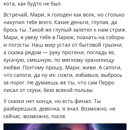
кота, как будто не был.
Встречай, Мари, я голоден как волк, но столько
накупил тебе всего. Какие деньги, глупая, да
брось ты. Такой же глупый залетел к нам стриж.
Мари, я увезу тебя в Париж, поахать на соборы
и погосты. Наш мир устал от бытовой грызни,
а сказка рядом — руку протяни, погладь её,
кусачую, смешную, по мягкому хранилищу
любви. Поэтому прошу, Мари, живи. А сапоги,
что сапоги, да ну их: сожги, избавься, выбрось
за порог. Не думаешь же ты, что сам Перро
писал от скуки, безо всякой пользы.
У сказки нет конца, но есть финал. Ты
разберёшься, девочка, я знал. Возможно, не
сейчас, возможно, после.