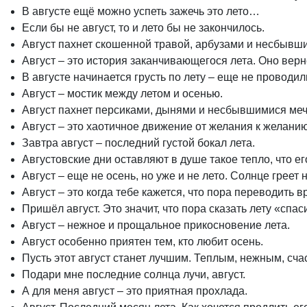
В августе ещё можно успеть зажечь это лето…
Если бы не август, то и лето бы не закончилось.
Август пахнет скошенной травой, арбузами и несбывш
Август – это история заканчивающегося лета. Оно верне
В августе начинается грусть по лету – еще не проводи
Август – мостик между летом и осенью.
Август пахнет персиками, дынями и несбывшимися ме
Август – это хаотичное движение от желания к желани
Завтра август – последний густой бокал лета.
Августовские дни оставляют в душе такое тепло, что ег
Август – еще не осень, но уже и не лето. Солнце греет н
Август – это когда тебе кажется, что пора переводить 
Пришёл август. Это значит, что пора сказать лету «спас
Август – нежное и прощальное прикосновение лета.
Август особенно приятен тем, кто любит осень.
Пусть этот август станет лучшим. Теплым, нежным, сч
Подари мне последние солнца лучи, август.
А для меня август – это приятная прохлада.