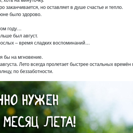
, хоть на минуточку.
ро заканчивается, но оставляет в душе счастье и тепло.
июне было здорово.
этом году…
ольше был август.
взрослых – время сладких воспоминаний…
тя бы на мгновение.
августа. Лето всегда пролетает быстрее остальных времён 
олнцу, по беззаботности.