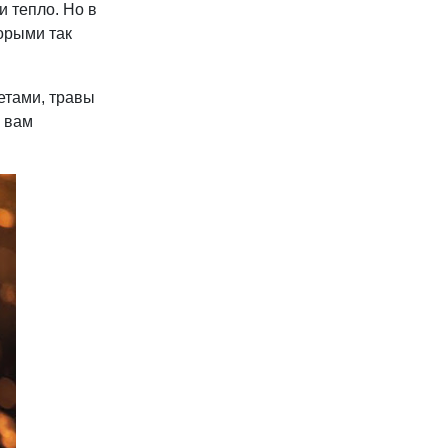
и тепло. Но в
орыми так
етами, травы
м вам