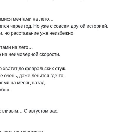
имися мечтами на лето…
тся через год. Но уже с совсем другой историей.
ли, но расставание уже неизбежно.
чтами на лето…
ю на неимоверной скорости.
о хватит до февральских стуж.
е очень, даже ленится где-то.
время на месяц назад.
ибо».
астливым… С августом вас.