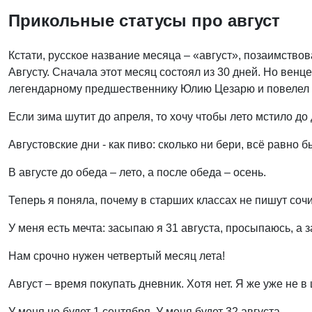
Прикольные статусы про август
Кстати, русское название месяца – «август», позаимство
Августу. Сначала этот месяц состоял из 30 дней. Но ве
легендарному предшественнику Юлию Цезарю и повелел д
Если зима шутит до апреля, то хочу чтобы лето мстило до
Августовские дни - как пиво: сколько ни бери, всё равно б
В августе до обеда – лето, а после обеда – осень.
Теперь я поняла, почему в старших классах не пишут сочи
У меня есть мечта: засыпаю я 31 августа, просыпаюсь, а з
Нам срочно нужен четвертый месяц лета!
Август – время покупать дневник. Хотя нет. Я же уже не в
У меня не будет 1 сентября. У меня будет 32 августа.