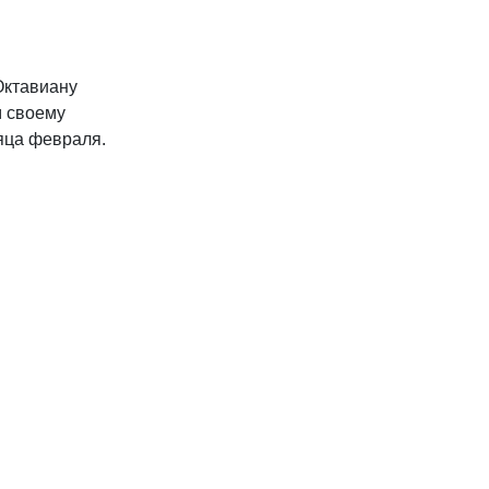
Октавиану
м своему
яца февраля.