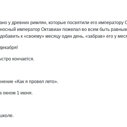
вано у древних римлян, которые посвятили его императору 
нценосный император Октавиан пожелал во всем быть равны
обавить к «своему» месяцу один день, «забрав» его у мес
 декабря!
ыстро кончается.
нение «Как я провел лето».
а окном 1 июня.
 школе.