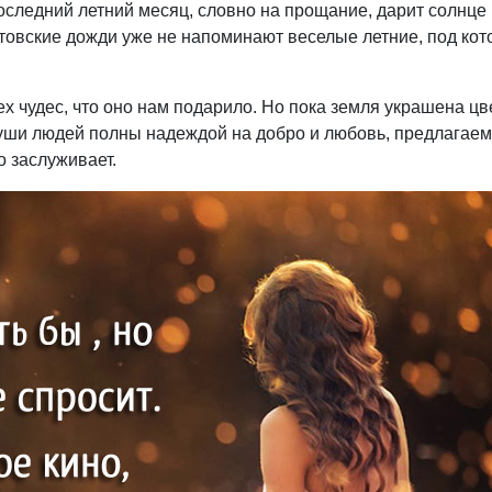
 Последний летний месяц, словно на прощание, дарит солнце 
стовские дожди уже не напоминают веселые летние, под кот
ех чудес, что оно нам подарило. Но пока земля украшена цв
души людей полны надеждой на добро и любовь, предлагае
о заслуживает.