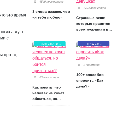
4549 просмотров
1703 просмотра
3 слова важнее, чем
что это время
«я тебя люблю»
Странные вещи,
которые нравятся
всем мужчинам в
ногих август
девушках
ами с
ИЗМЕНА И
ПИШЕМ
БОЛЬ
ПИСЬМА
ы про то,
1 просмотр
100+ способов
63 просмотра
спросить «Как
дела?»
Как понять, что
человек не хочет
общаться, но
боится признаться?