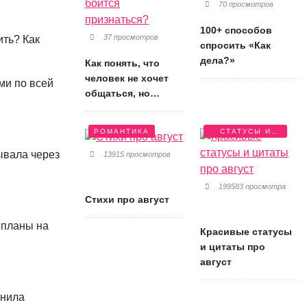
70 просмотров
100+ способов
37 просмотров
ить? Как
спросить «Как
дела?»
Как понять, что
человек не хочет
ми по всей
общаться, но
боится признаться?
РОМАНТИКА
СТАТУСЫ И
ЦИТАТЫ
ывала через
13915 просмотров
199583 просмотра
Стихи про август
 планы на
Красивые статусы
и цитаты про
август
енила