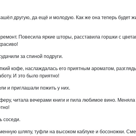
ашёл другую, да ещё и молодую. Как же она теперь будет ж
 ремонт. Повесила яркие шторы, расставила горшки с цвета
красиво!
 судачили за спиной подруги.
репкий кофе, наслаждалась его приятным ароматом, разгляд
боту. И это было приятно!
ели и приглашали пожить у них.
еру, читала вечерами книги и пила любимое вино. Меняла
тно!
ь соседи.
оменную шляпу, туфли на высоком каблуке и босоножки. См