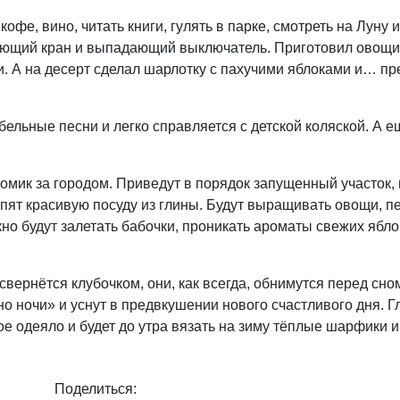
фе, вино, читать книги, гулять в парке, смотреть на Луну 
пающий кран и выпадающий выключатель. Приготовил овощи
. А на десерт сделал шарлотку с пахучими яблоками и… п
бельные песни и легко справляется с детской коляской. А е
домик за городом. Приведут в порядок запущенный участок,
пят красивую посуду из глины. Будут выращивать овощи, п
но будут залетать бабочки, проникать ароматы свежих яблок
 свернётся клубочком, они, как всегда, обнимутся перед сно
о ночи» и уснут в предвкушении нового счастливого дня. Гл
ое одеяло и будет до утра вязать на зиму тёплые шарфики 
Поделиться: