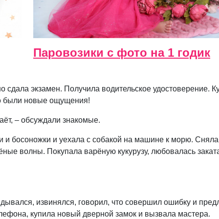
Паровозики с фото на 1 годик
о сдала экзамен. Получила водительское удостоверение. К
о были новые ощущения!
аёт, – обсуждали знакомые.
и и босоножки и уехала с собакой на машине к морю. Сняла
ёные волны. Покупала варёную кукурузу, любовалась закат
дывался, извинялся, говорил, что совершил ошибку и пред
елефона, купила новый дверной замок и вызвала мастера.