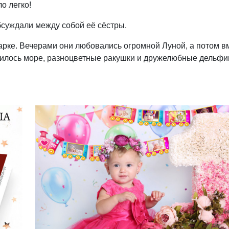
ло легко!
обсуждали между собой её сёстры.
 парке. Вечерами они любовались огромной Луной, а потом в
нилось море, разноцветные ракушки и дружелюбные дельфи