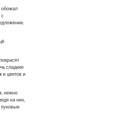
и обожал
 с
редложение.
щё
 покрасят
ечь сладкие
 и цветов и
м, нежно
ядя на них,
и пуховые