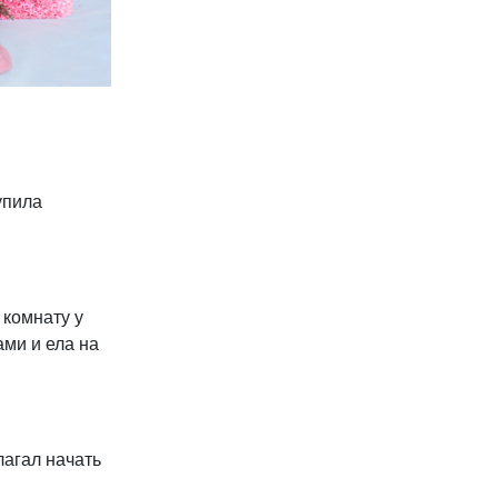
упила
 комнату у
ами и ела на
лагал начать