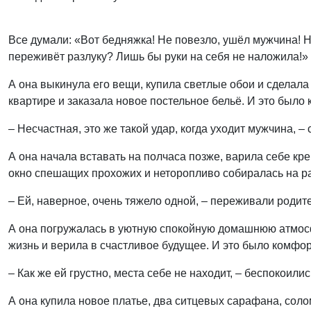
Все думали: «Вот бедняжка! Не повезло, ушёл мужчина! Н
переживёт разлуку? Лишь бы руки на себя не наложила!»
А она выкинула его вещи, купила светлые обои и сделала
квартире и заказала новое постельное бельё. И это было 
– Несчастная, это же такой удар, когда уходит мужчина, –
А она начала вставать на полчаса позже, варила себе к
окно спешащих прохожих и неторопливо собиралась на ра
– Ей, наверное, очень тяжело одной, – переживали родит
А она погружалась в уютную спокойную домашнюю атмосф
жизнь и верила в счастливое будущее. И это было комфор
– Как же ей грустно, места себе не находит, – беспокоилис
А она купила новое платье, два ситцевых сарафана, сол