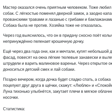
Мастер оказался очень приятным человеком. Тоже любил ко
собак. С лёгкостью поменял дверной замок, а заодно ка
прованскими травами и лазанью с грибами и баклажанами
Собака была не против. Хозяйка тоже не отказалась.
Через год выяснилось, что он в придачу сносно поёт колы
непринуждённо пеленает крошечную дочку.
Ещё через два года они, как и мечтали, купят небольшой 
фасад, повесят на окна лёгкие тюлевые занавески и выле
штрудели и варить малиновое варенье. Через открытое ок
доноситься детский смех и лай собаки.
Поздно вечером, когда дочка будет сладко спать, а собака
поцелуют друг друга в щёчки, скажут: «Люблю» и «Спокойн
Луна тихонько улыбнётся, закутает плечи в мягкое облачн
носочки.
Статистика: