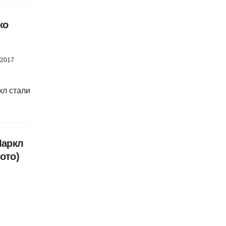
ко
 2017
Маркл
ото)