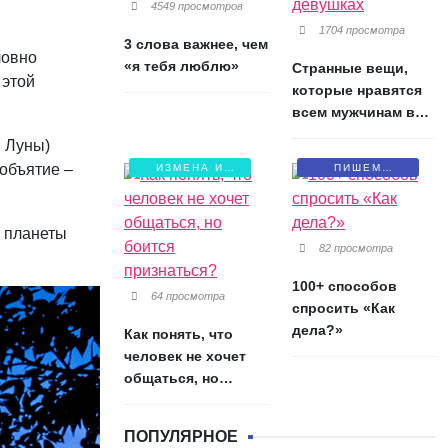
4549 просмотров
1704 просмотра
3 слова важнее, чем
ловно
«я тебя люблю»
Странные вещи,
 этой
которые нравятся
всем мужчинам в
девушках
и Луны)
 объятие –
ИЗМЕНА И
ПИШЕМ
БОЛЬ
ПИСЬМА
о планеты
82 просмотра
100+ способов
64 просмотра
спросить «Как
дела?»
Как понять, что
человек не хочет
общаться, но
боится признаться?
ПОПУЛЯРНОЕ