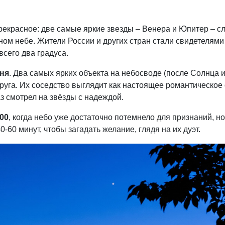
екрасное: две самые яркие звезды – Венера и Юпитер – с
ном небе. Жители России и других стран стали свидетелями
всего два градуса.
юня
. Два самых ярких объекта на небосводе (после Солнца 
г друга. Их соседство выглядит как настоящее романтическое
аз смотрел на звёзды с надеждой.
:00
, когда небо уже достаточно потемнело для признаний, н
0-60 минут, чтобы загадать желание, глядя на их дуэт.