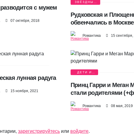
ЗВЁЗДНЫЕ
 разводится с мужем
СВАДЬБЫ
Рудковская и Плющен
а
07 октября, 2018
обвенчались в Москве
Романтика
15 сентября,
ДЕТИ И
еская лунная радуга
РОДИТЕЛИ
Принц Гарри и Меган 
а
15 ноября, 2021
стали родителями (+ф
Романтика
08 мая, 2019
ентарии,
зарегистрируйтесь
или
войдите
.