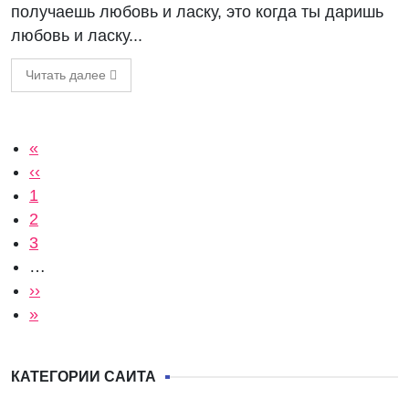
получаешь любовь и ласку, это когда ты даришь
любовь и ласку...
Читать далее
Нумерация страниц
Первая страница
«
Предыдущая страница
‹‹
Страница
1
Текущая страница
2
Страница
3
…
Следующая страница
››
Последняя страница
»
КАТЕГОРИИ САЙТА