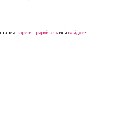
ентарии,
зарегистрируйтесь
или
войдите
.