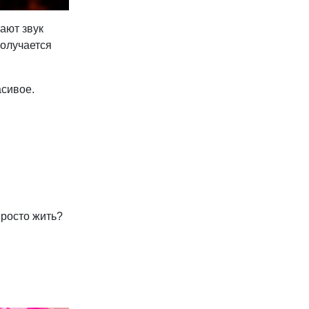
ают звук
получается
асивое.
просто жить?