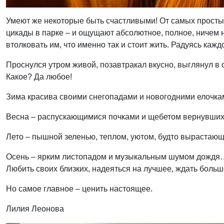
Умеют же некоторые быть счастливыми! От самых простых
цикады в парке – и ощущают абсолютное, полное, ничем не
втолковать им, что именно так и стоит жить. Радуясь каж
Проснулся утром живой, позавтракал вкусно, выглянул в о
Какое? Да любое!
Зима красива своими снегопадами и новогодними елочкам
Весна – распускающимися почками и щебетом вернувшихс
Лето – пышной зеленью, теплом, уютом, будто вырастающ
Осень – ярким листопадом и музыкальным шумом дождя… Р
Любить своих близких, надеяться на лучшее, ждать больш
Но самое главное – ценить настоящее.
Лилия Леонова