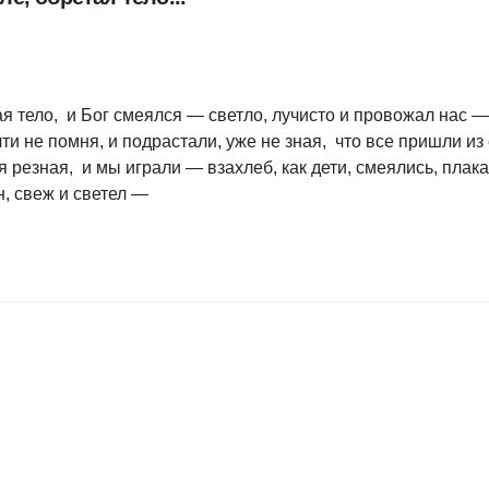
я тело, и Бог смеялся — светло, лучисто и провожал нас —
и не помня, и подрастали, уже не зная, что все пришли из 
ья резная, и мы играли — взахлеб, как дети, смеялись, плак
н, свеж и светел —