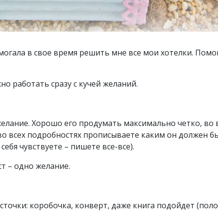
могала в свое время решить мне все мои хотелки. Помо
но работать сразу с кучей желаний.
елание. Хорошо его продумать максимально четко, во в
во всех подробностях прописываете каким он должен б
себя чувствуете – пишете все-все).
т – одно желание.
сточки: коробочка, конверт, даже книга подойдет (пол