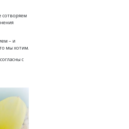
е сотворяем
лнения
ием – и
то мы хотим.
согласны с