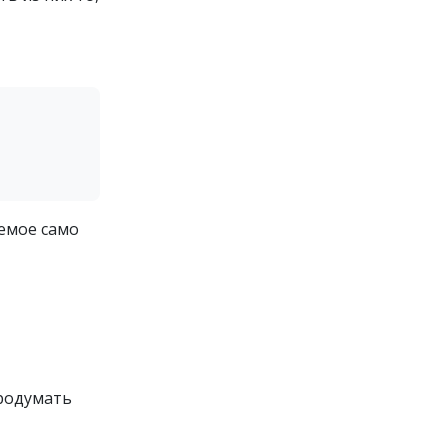
аемое само
продумать