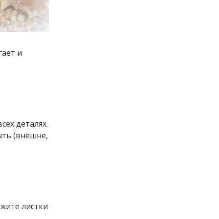
гает и
сех деталях.
ыть (внешне,
ожите листки