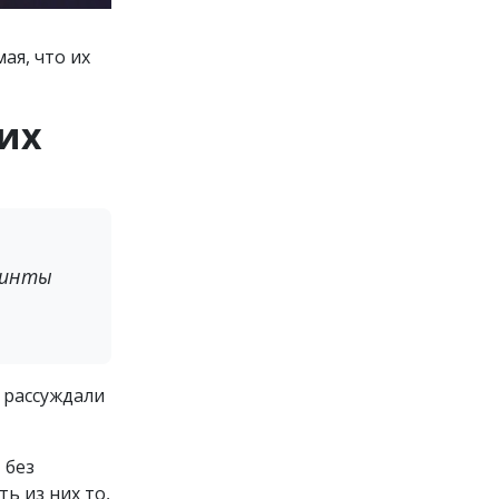
ая, что их
оих
иринты
й рассуждали
 без
ь из них то,