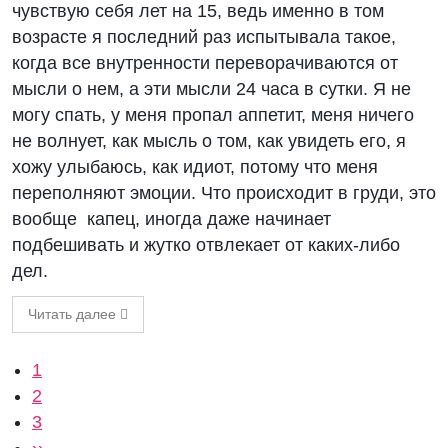
чувствую себя лет на 15, ведь именно в том
возрасте я последний раз испытывала такое,
когда все внутренности переворачиваются от
мысли о нем, а эти мысли 24 часа в сутки. Я не
могу спать, у меня пропал аппетит, меня ничего
не волнует, как мысль о том, как увидеть его, я
хожу улыбаюсь, как идиот, потому что меня
переполняют эмоции. Что происходит в груди, это
вообще капец, иногда даже начинает
подбешивать и жутко отвлекает от каких-либо
дел.
Читать далее
Нумерация страниц
Текущая страница
1
Страница
2
Страница
3
Следующая страница
››