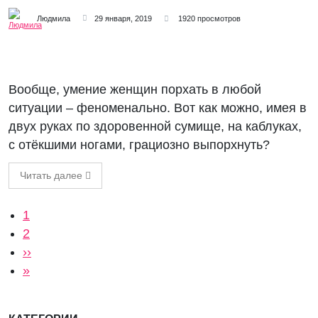
Людмила
29 января, 2019
1920 просмотров
Вообще, умение женщин порхать в любой
ситуации – феноменально. Вот как можно, имея в
двух руках по здоровенной сумище, на каблуках,
с отёкшими ногами, грациозно выпорхнуть?
Читать далее
Нумерация страниц
Текущая страница
1
Страница
2
Следующая страница
››
Последняя страница
»