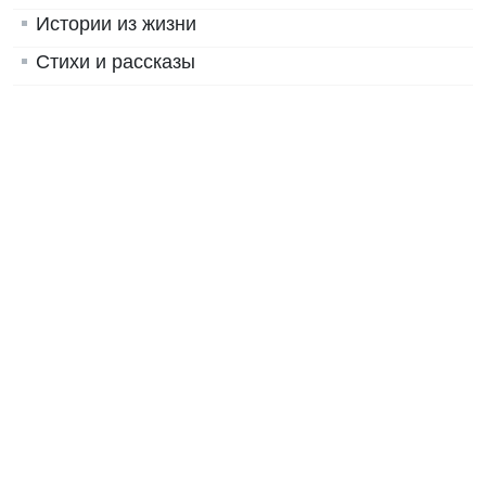
Фото наших детей
Питание: режимы, рецепты
Детские сады, общение
Школа
Наш досуг с детьми
Спорт
Забавные истории о детях
Истории из жизни
Стихи и рассказы