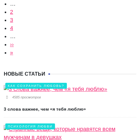
…
Страница
2
Текущая страница
3
Страница
4
…
Следующая страница
››
Последняя страница
»
НОВЫЕ СТАТЬИ
КАК СОХРАНИТЬ ЛЮБОВЬ?
4585 просмотров
3 слова важнее, чем «я тебя люблю»
ПСИХОЛОГИЯ ЛЮБВИ