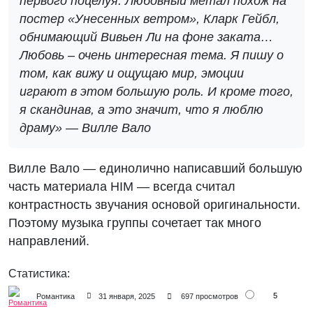
первого поцелуя. Любовный метал похож на
постер «Унесенных ветром», Кларк Гейбл,
обнимающий Вивьен Ли на фоне заката…
Любовь – очень интересная тема. Я пишу о
том, как вижу и ощущаю мир, эмоции
играют в этом большую роль. И кроме того,
я скандинав, а это значит, что я люблю
драму» — Вилле Вало
Вилле Вало — единолично написавший большую
часть материала HIM — всегда считал
контрастность звучания основой оригинальности.
Поэтому музыка группы сочетает так много
направлений.
Статистика:
5
Романтика
31 января, 2025
697 просмотров