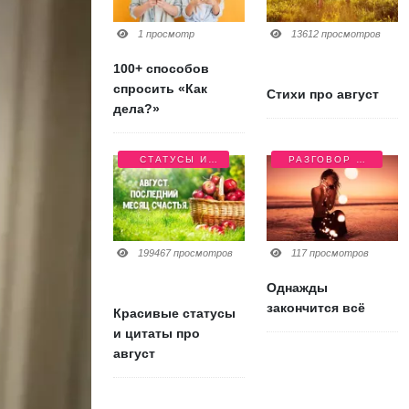
1 просмотр
13612 просмотров
100+ способов
спросить «Как
Стихи про август
дела?»
СТАТУСЫ И
РАЗГОВОР О
ЦИТАТЫ
ЛЮБВИ
199467 просмотров
117 просмотров
Однажды
закончится всё
Красивые статусы
и цитаты про
август