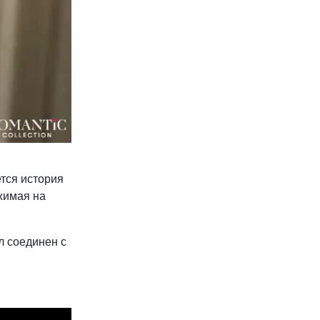
тся история
жимая на
л соединен с