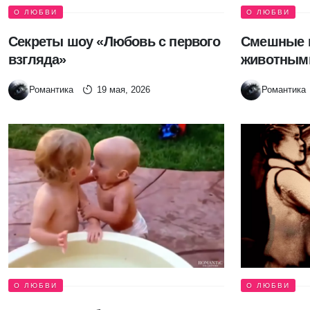
О ЛЮБВИ
О ЛЮБВИ
Секреты шоу «Любовь с первого
Смешные и
взгляда»
животным
Романтика
19 мая, 2026
Романтика
О ЛЮБВИ
О ЛЮБВИ