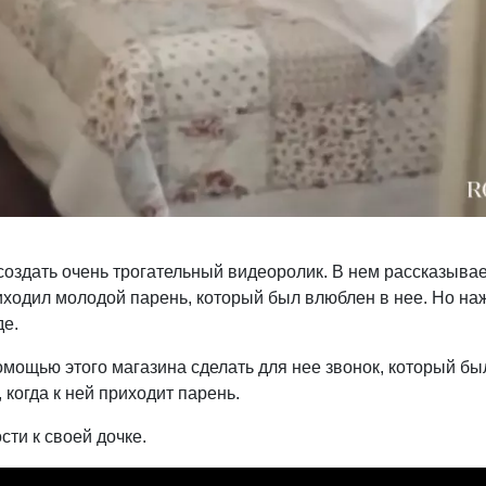
оздать очень трогательный видеоролик. В нем рассказывае
риходил молодой парень, который был влюблен в нее. Но на
де.
помощью этого магазина сделать для нее звонок, который бы
 когда к ней приходит парень.
ти к своей дочке.