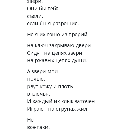
звери.
Они бы тебя
съели,
если бы я разрешил.
Но я их гоню из прерий,
на ключ закрываю двери.
Сидят на цепях звери,
на ржавых цепях души.
А звери мои
ночью,
рвут кожу и плоть
в клочья.
И каждый их клык заточен.
Играют на струнах жил.
Но
все-таки,