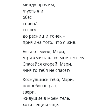
между прочим,
/пусть я и
обес
точен/,
ты вся,
до ресниц и точек –
причина того, что я жив.
Беги от меня, Мэри,
/прижмись же ко мне теснее/.
Спасайся скорей, Мэри,
/ничто тебя не спасет/.
Коснувшись тебя, Мэри,
попробовав раз,
звери,
живущие в моем теле,
хотят еще и еще.