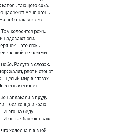
 капель тающего сока.
рощах жжет меня огонь.
ма небо так высоко.
 Там колосится рожь.
и надевают ели.
ерянок – это ложь.
еверянкой не болели...
небо. Радуга в слезах.
ер: жалит, рвет и стонет.
 – целый мир в глазах.
Вселенная утонет...
ые наплакали в пруду
и – без конца и краю...
. И это на беду.
. И он так близок к раю...
 что холодна я в зной.