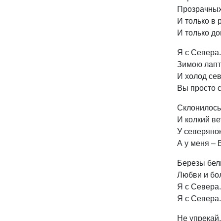
Прозрачных
И только в 
И только до
Я с Севера.
Зимою лапт
И холод сев
Вы просто с
Склонилось 
И колкий вет
У северянок
А у меня – 
Березы бел
Любви и бол
Я с Севера..
Я с Севера..
Не упрекай,