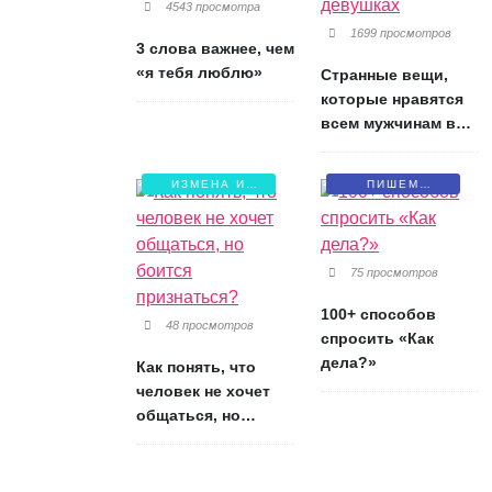
4543 просмотра
1699 просмотров
3 слова важнее, чем
«я тебя люблю»
Странные вещи,
которые нравятся
всем мужчинам в
девушках
ИЗМЕНА И
ПИШЕМ
БОЛЬ
ПИСЬМА
75 просмотров
100+ способов
48 просмотров
спросить «Как
дела?»
Как понять, что
человек не хочет
общаться, но
боится признаться?