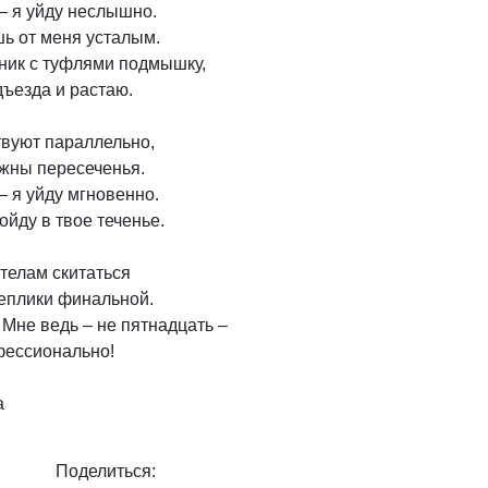
– я уйду неслышно.

ь от меня усталым.

ник с туфлями подмышку,

ъезда и растаю.

вуют параллельно,

жны пересеченья.

– я уйду мгновенно.

йду в твое теченье.

 телам скитаться

еплики финальной.

 Мне ведь – не пятнадцать –

ессионально!

а
Поделиться: