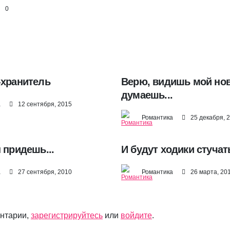
0
-хранитель
Верю, видишь мой нов
думаешь...
а
12 сентября, 2015
Романтика
25 декабря, 
 придешь...
И будут ходики стучать
а
27 сентября, 2010
Романтика
26 марта, 20
ентарии,
зарегистрируйтесь
или
войдите
.