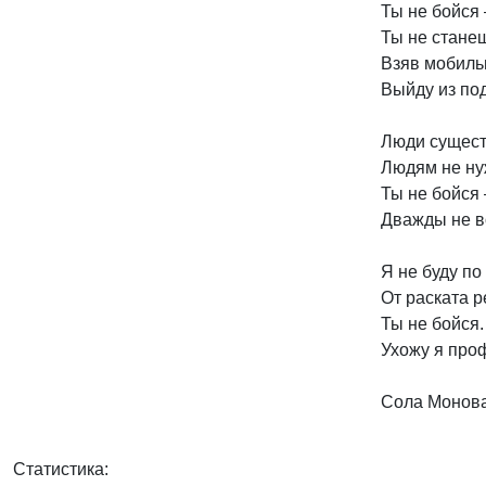
Ты не бойся 
Ты не станеш
Взяв мобиль
Выйду из под
Люди сущест
Людям не ну
Ты не бойся 
Дважды не во
Я не буду по
От раската р
Ты не бойся.
Ухожу я проф
Сола Монов
Статистика: