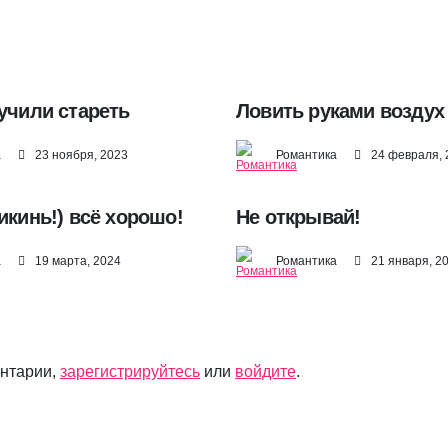
учили стареть
Ловить руками воздух
а
23 ноября, 2023
Романтика
24 февраля, 
икинь!) всё хорошо!
Не открывай!
а
19 марта, 2024
Романтика
21 января, 2
ентарии,
зарегистрируйтесь
или
войдите
.