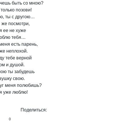
чешь быть со мною? 

только позови! 

ю, ты с другою… 

 же посмотри, 

я ее не хуже

юблю тебя… 

меня есть парень, 

же неплохой. 

ду тебе верной 

ом и душой. 

ою ты забудешь 

вушку свою. 

уг меня полюбишь? 

Поделиться:
0