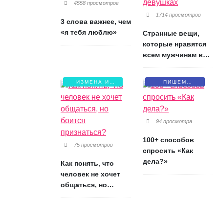
4558 просмотров
1714 просмотров
3 слова важнее, чем
«я тебя люблю»
Странные вещи,
которые нравятся
всем мужчинам в
девушках
ИЗМЕНА И
ПИШЕМ
БОЛЬ
ПИСЬМА
94 просмотра
100+ способов
75 просмотров
спросить «Как
дела?»
Как понять, что
человек не хочет
общаться, но
боится признаться?