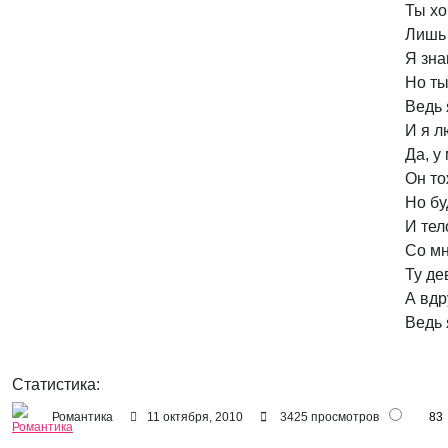
Ты хо
Лишь 
Я зна
Но ты
Ведь 
И я л
Да, у 
Он то
Но бу
И тел
Со мн
Ту де
А вдр
Статистика:
Романтика
11 октября, 2010
3425 просмотров
83