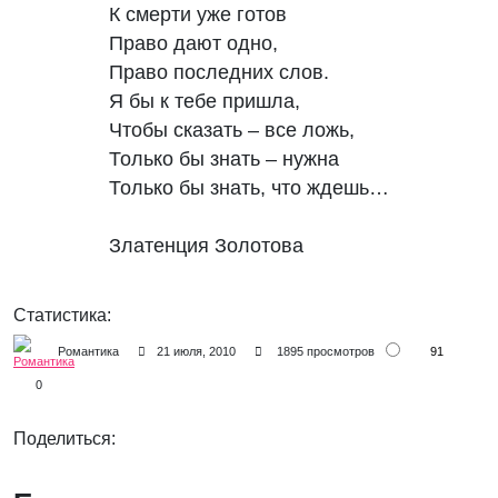
К смерти уже готов

Право дают одно,

Право последних слов.

Я бы к тебе пришла,

Чтобы сказать – все ложь,

Только бы знать – нужна

Только бы знать, что ждешь…

Златенция Золотова
Статистика:
91
Романтика
21 июля, 2010
1895 просмотров
0
Поделиться: