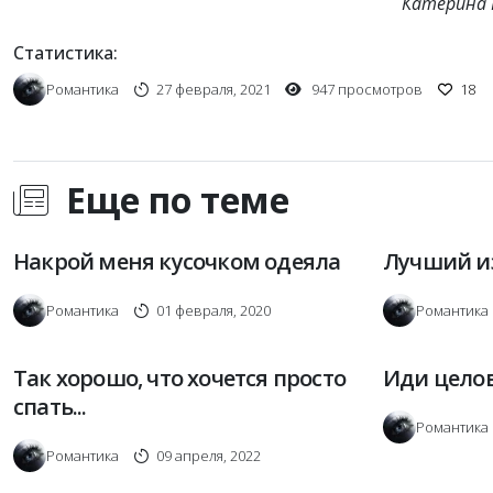
Катерина 
Статистика:
Романтика
27 февраля, 2021
947 просмотров
18
Еще по теме
Накрой меня кусочком одеяла
Лучший и
Романтика
01 февраля, 2020
Романтика
Так хорошо, что хочется просто
Иди целов
спать...
Романтика
Романтика
09 апреля, 2022