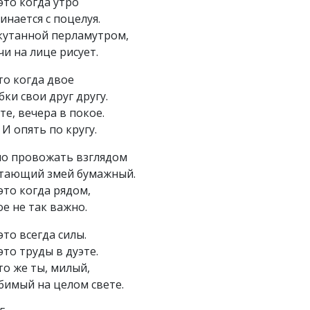
это когда утро
инается с поцелуя.
кутанной перламутром,
и на лице рисует.
то когда двое
ки свои друг другу.
те, вечера в покое.
И опять по кругу.
о провожать взглядом
етающий змей бумажный.
это когда рядом,
ое не так важно.
это всегда силы.
это труды в дуэте.
то же ты, милый,
имый на целом свете.