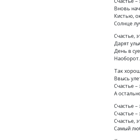
Счастье – 
Вновь нач
Кистью, о
Солнце луч
Счастье, э
Дарят улыб
День в суе
Наоборот. 
Так хорош
Ввысь ул
Счастье – 
А остальн
Счастье – 
Счастье – 
Счастье, э
Самый люб