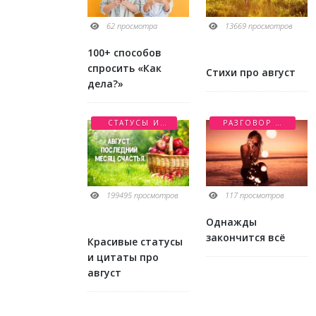
62 просмотра
13669 просмотров
100+ способов
спросить «Как
Стихи про август
дела?»
СТАТУСЫ И
РАЗГОВОР О
ЦИТАТЫ
ЛЮБВИ
199495 просмотров
117 просмотров
Однажды
закончится всё
Красивые статусы
и цитаты про
август