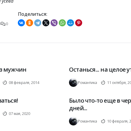
Гусева
Поделиться:
0
з мужчин
Останься... на целое 
08 февраля, 2014
Романтика
11 октября, 2
аться!
Было что-то еще в че
дней...
07 мая, 2020
Романтика
10 февраля, 