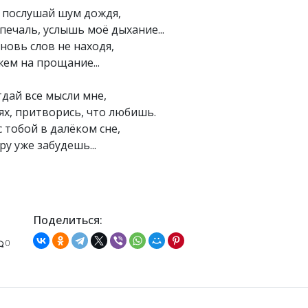
 послушай шум дождя, 

печаль, услышь моё дыхание... 

овь слов не находя, 

ем на прощание... 

дай все мысли мне, 

ях, притворись, что любишь. 

тобой в далёком сне, 

у уже забудешь...

Поделиться:
0