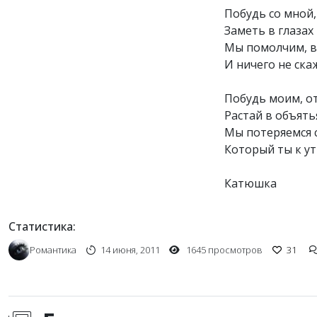
Побудь со мной,
Заметь в глазах 
Мы помолчим, вн
И ничего не скаж
Побудь моим, от
Растай в объять
Мы потеряемся с 
Который ты к утр
Статистика:
Романтика
14 июня, 2011
1645 просмотров
31