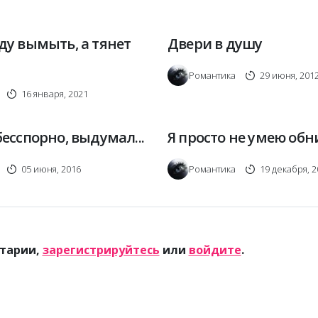
ду вымыть, а тянет
Двери в душу
Романтика
29 июня, 201
16 января, 2021
бесспорно, выдумал...
Я просто не умею об
05 июня, 2016
Романтика
19 декабря, 
тарии,
зарегистрируйтесь
или
войдите
.