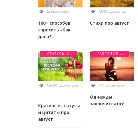
62 просмотра
13702 просмотра
100+ способов
Стихи про август
спросить «Как
дела?»
СТАТУСЫ И
РАЗГОВОР О
ЦИТАТЫ
ЛЮБВИ
199505 просмотров
117 просмотров
Однажды
закончится всё
Красивые статусы
и цитаты про
август