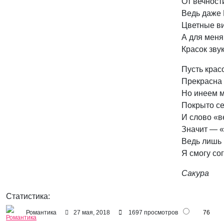
От вечности
Ведь даже 
Цветные в
А для меня
Красок звук
Пусть крас
Прекрасна 
Но инеем 
Покрыто с
И слово «в
Значит — «
Ведь лишь 
Я смогу со
Сакура
Статистика:
Романтика
27 мая, 2018
1697 просмотров
76