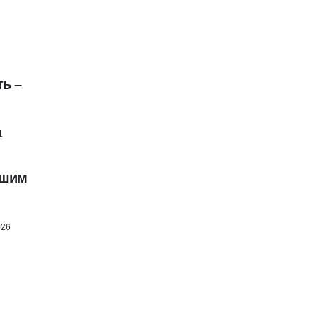
ь –
1
вшим
026