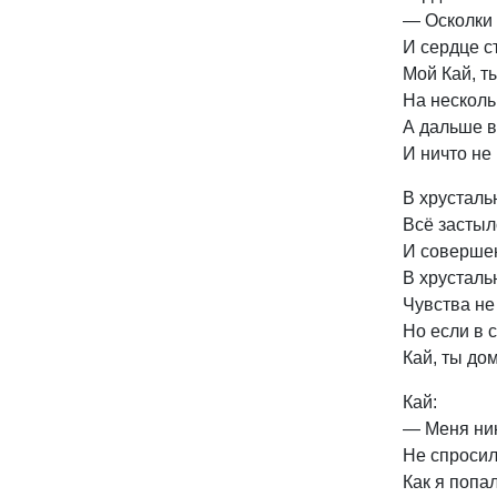
— Осколки 
И сердце 
Мой Кай, т
На несколь
А дальше в
И ничто не
В хрусталь
Всё застыл
И соверше
В хрустал
Чувства не
Но если в 
Кай, ты дом
Кай:
— Меня ник
Не спросил
Как я попа