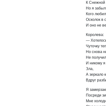
К Снежной
Но я забыл 
Кого любил
Осколок в
И оно не в
Королева:
— Хотелось
Чуточку те
Но снова н
Не получил
И никому я
Зла,
А зеркало 
Вдруг разб
Я замерза
Посреди з
Мне холод