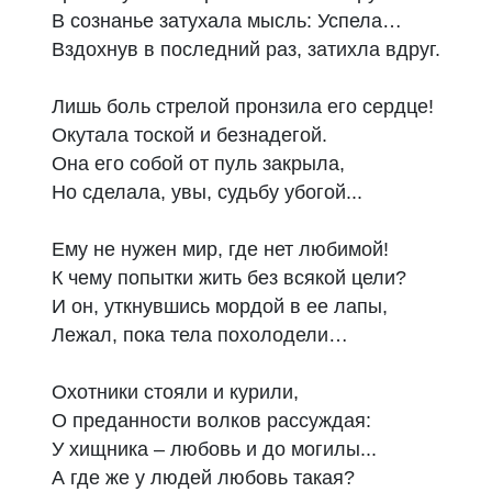
В сознанье затухала мысль: Успела…

Вздохнув в последний раз, затихла вдруг.

Лишь боль стрелой пронзила его сердце!

Окутала тоской и безнадегой.

Она его собой от пуль закрыла,

Но сделала, увы, судьбу убогой...

Ему не нужен мир, где нет любимой!

К чему попытки жить без всякой цели?

И он, уткнувшись мордой в ее лапы,

Лежал, пока тела похолодели…

Охотники стояли и курили,

О преданности волков рассуждая:

У хищника – любовь и до могилы...

А где же у людей любовь такая?
