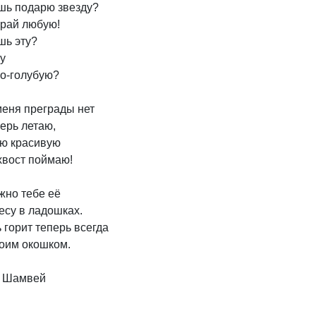
ь подарю звезду?

рай любую!

ь эту?

у

о-голубую?

еня преграды нет

ерь летаю,

ю красивую

хвост поймаю!

но тебе её

су в ладошках.

 горит теперь всегда

оим окошком.

 Шамвей