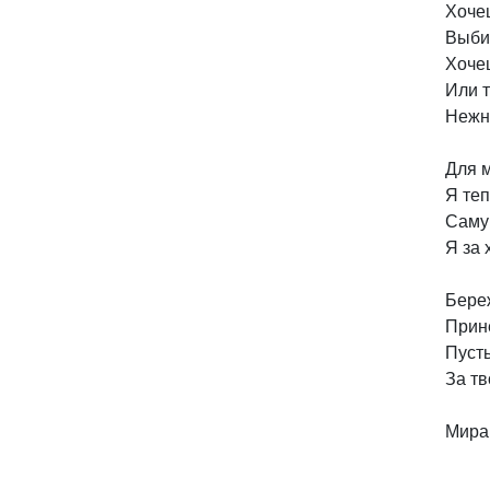
Хочеш
Выби
Хочеш
Или т
Нежн
Для м
Я теп
Саму
Я за 
Береж
Прине
Пусть
За тв
Мира