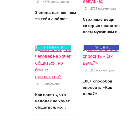
4575 просмотров
1729 просмотров
3 слова важнее, чем
«я тебя люблю»
Странные вещи,
которые нравятся
всем мужчинам в
девушках
ИЗМЕНА И
ПИШЕМ
БОЛЬ
ПИСЬМА
110 просмотров
100+ способов
1 просмотр
спросить «Как
дела?»
Как понять, что
человек не хочет
общаться, но
боится признаться?