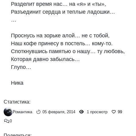
Разделит время нас… на «я» и «ты»,

Разъединит сердца и теплые ладошки… 

… 

Проснусь на зорьке алой… не с тобой, 

Наш кофе принесу в постель… кому-то.

Споткнувшись памятью о нашу… ту любовь, 

Которая давно забылась… 

Глупо…

Ника
Статистика:
Романтика
05 февраля, 2014
1 просмотр
99
0
Поделиться: