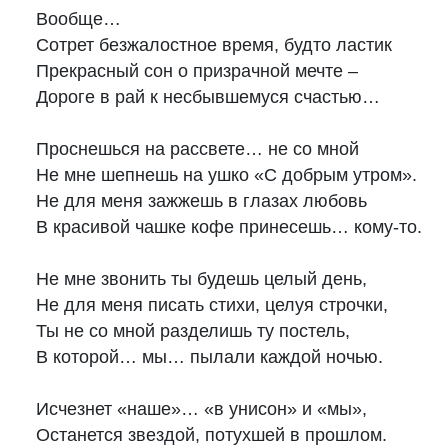
Вообще… 

Сотрет безжалостное время, будто ластик 

Прекрасный сон о призрачной мечте – 

Дороге в рай к несбывшемуся счастью… 

Проснешься на рассвете… не со мной 

Не мне шепнешь на ушко «С добрым утром». 

Не для меня зажжешь в глазах любовь 

В красивой чашке кофе принесешь… кому-то.

Не мне звонить ты будешь целый день, 

Не для меня писать стихи, целуя строчки, 

Ты не со мной разделишь ту постель, 

В которой… мы… пылали каждой ночью.

Исчезнет «наше»… «в унисон» и «мы», 

Останется звездой, потухшей в прошлом. 
