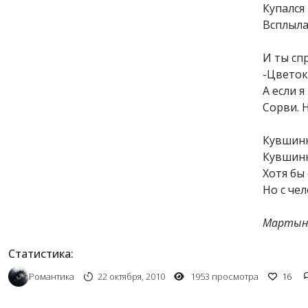
Купался 
Всплыла,
И ты спр
-Цветок!
А если я
Сорви. Н
Кувшинк
Кувшинк
Хотя бы
Но с че
Мартын
Статистика:
Романтика
22 октября, 2010
1953 просмотра
16