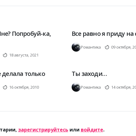
не? Попробуй-ка,
Все равно я приду на
Романтика
09 октября, 2
18 августа, 2021
е делала только
Ты заходи…
16 октября, 2010
Романтика
14 октября, 2
тарии,
зарегистрируйтесь
или
войдите
.