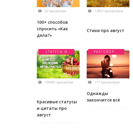
62 просмотра
13667 просмотров
100+ способов
спросить «Как
Стихи про август
дела?»
СТАТУСЫ И
РАЗГОВОР О
ЦИТАТЫ
ЛЮБВИ
199492 просмотра
117 просмотров
Однажды
закончится всё
Красивые статусы
и цитаты про
август