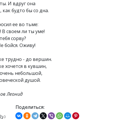
ты. И вдруг она
 как будто бы со дна.
осил ее во тьме:
 В своем ли ты уме!
 тебя сорву?
е бойся. Оживу!
е трудно - до вершин.
е хочется в кувшин,
 очень небольшой,
ловеческой душой.
ов Леонид
Поделиться:
0