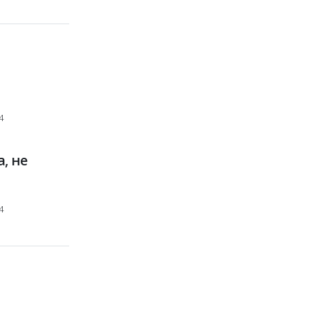
4
, не
4