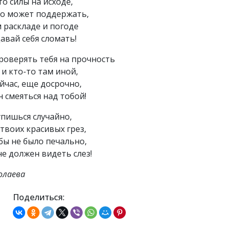
то силы на исходе,
кто может поддержать,
 раскладе и погоде
авай себя сломать!
проверять тебя на прочность
 и кто-то там иной,
йчас, еще досрочно,
 смеяться над тобой!
упишься случайно,
твоих красивых грез,
бы не было печально,
е должен видеть слез!
олаева
Поделиться: