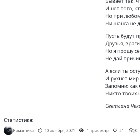
Бывает так, ч
И нет того, 
Но при любом
Ни шанса не д
Пусть будут 
Друзья, враги
Но я прошу се
Не дай причин
А если ты ост
И рухнет мир 
Запомни: как 
Никто твоих н
Светлана Чек
Статистика:
Романтика
10 октября, 2021
1 просмотр
21
0