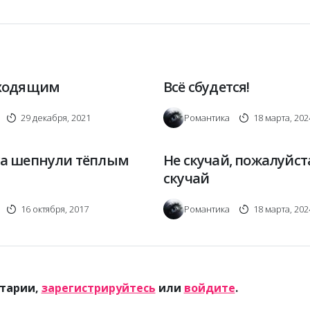
уходящим
Всё сбудется!
29 декабря, 2021
Романтика
18 марта, 202
са шепнули тёплым
Не скучай, пожалуйста
скучай
16 октября, 2017
Романтика
18 марта, 202
тарии,
зарегистрируйтесь
или
войдите
.