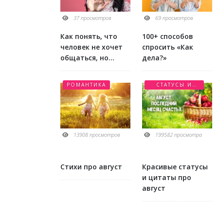
37 просмотров
69 просмотров
Как понять, что
100+ способов
человек не хочет
спросить «Как
общаться, но
дела?»
боится
признаться?
РОМАНТИКА
СТАТУСЫ И
ЦИТАТЫ
13908 просмотров
199582 просмотра
Стихи про август
Красивые статусы
и цитаты про
август