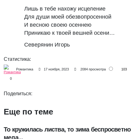
Лишь в тебе нахожу исцеление
Для души моей обезвопросенной
И весною своею осеннею
Приникаю к твоей вешней осени…
Северянин Игорь
Статистика:
103
Романтика
17 ноября, 2023
2084 просмотра
0
Поделиться:
Еще по теме
То кружилась листва, то зима беспросветно
мела...