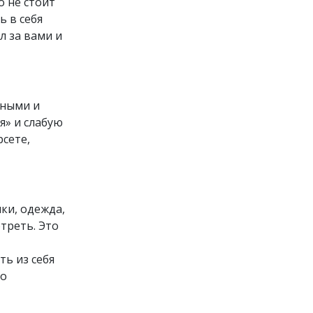
о не стоит
ь в себя
л за вами и
нными и
я» и слабую
рсете,
ки, одежда,
треть. Это
ть из себя
по