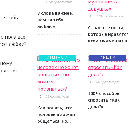
4550 просмотров
3 слова важнее,
1708 просмотров
я, чтобы
чем «я тебя
люблю»
Странные вещи,
которые нравятся
о пола все
всем мужчинам в
у от любви?
девушках
ИЗМЕНА И
ПИШЕМ
пному
БОЛЬ
ПИСЬМА
олго его
86 просмотров
100+ способов
68 просмотров
спросить «Как
дела?»
Как понять, что
человек не хочет
общаться, но
боится
признаться?