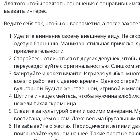
Для того чтобы завязать отношения с понравившимся 
вызвать интерес.
Ведите себя так, чтобы он вас заметил, а после захот
Уделите внимание своему внешнему виду. Не секр
одетую барышню. Маникюр, стильная прическа, ярк
привлекательности.
Старайтесь отличаться от других девушек, чтобы 
переусердствуйте с оригинальностью. Слишком 
Флиртуйте и кокетничайте. Игривая улыбка, мног
все это работает с давних времен. Однако старай
вульгарной. Будьте женственной, игривой и мило
Шутите и чаще смейтесь, чтобы мужчина влюбился
нежели тихая скромница.
Следите за культурой речи и своими манерами. М
воспитана, чем он сам. Даже весьма брутальным 
Не забывайте о жестах. Периодически легкими дв
поигрывайте кулоном на шее. Такие простые трю