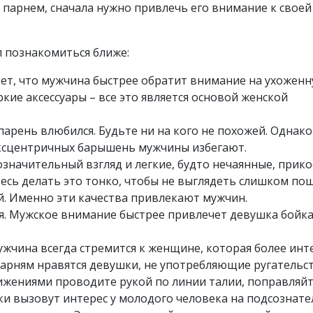
парнем, сначала нужно привлечь его внимание к своей
ел познакомиться ближе:
ет, что мужчина быстрее обратит внимание на ухоженн
ие аксессуары – все это является основой женской
парень влюбился. Будьте ни на кого не похожей. Однако
эксцентричных барышень мужчины избегают.
означительный взгляд и легкие, будто нечаянные, прико
тесь делать это тонко, чтобы не выглядеть слишком по
й. Именно эти качества привлекают мужчин.
. Мужское внимание быстрее привлечет девушка бойкая
ужчина всегда стремится к женщине, которая более инт
парням нравятся девушки, не употребляющие ругательст
ижениями проводите рукой по линии талии, поправляйт
ки вызовут интерес у молодого человека на подсознат