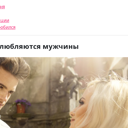
рня
ации
любился
 влюбляются мужчины