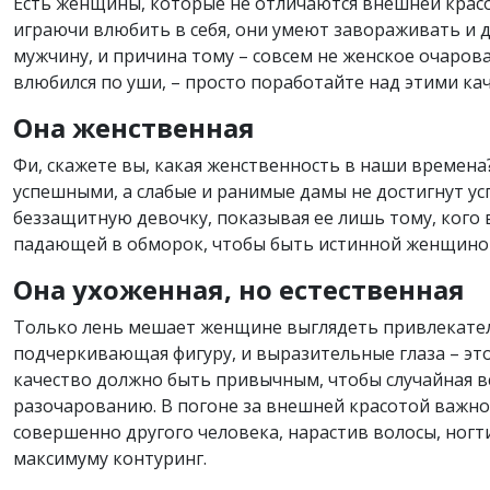
Есть женщины, которые не отличаются внешней красо
играючи влюбить в себя, они умеют завораживать и де
мужчину, и причина тому – совсем не женское очарован
влюбился по уши, – просто поработайте над этими ка
Она женственная
Фи, скажете вы, какая женственность в наши времен
успешными, а слабые и ранимые дамы не достигнут усп
беззащитную девочку, показывая ее лишь тому, кого 
падающей в обморок, чтобы быть истинной женщино
Она ухоженная, но естественная
Только лень мешает женщине выглядеть привлекател
подчеркивающая фигуру, и выразительные глаза – это
качество должно быть привычным, чтобы случайная вс
разочарованию. В погоне за внешней красотой важно 
совершенно другого человека, нарастив волосы, ногт
максимуму контуринг.