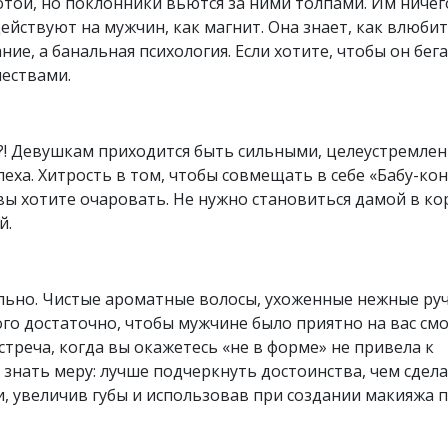
той, но поклонники вьются за ними толпами. Им ничег
йствуют на мужчин, как магнит. Она знает, как влюбит
ие, а банальная психология. Если хотите, чтобы он бега
чествами.
а?! Девушкам приходится быть сильными, целеустремле
еха. Хитрость в том, чтобы совмещать в себе «Бабу-кон
вы хотите очаровать. Не нужно становиться дамой в ко
й.
ьно. Чистые ароматные волосы, ухоженные нежные руч
го достаточно, чтобы мужчине было приятно на вас смо
треча, когда вы окажетесь «не в форме» не привела к
знать меру: лучше подчеркнуть достоинства, чем сдела
и, увеличив губы и использовав при создании макияжа 