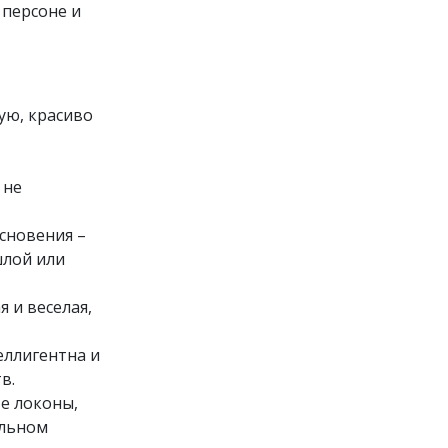
 персоне и
ую, красиво
 не
сновения –
шлой или
 и веселая,
еллигентна и
в.
е локоны,
ельном