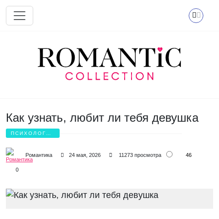
Перейти к основному содержанию
Как узнать, любит ли тебя девушка
ПСИХОЛОГИЯ
ЛЮБВИ
46
Романтика
24 мая, 2026
11273 просмотра
0