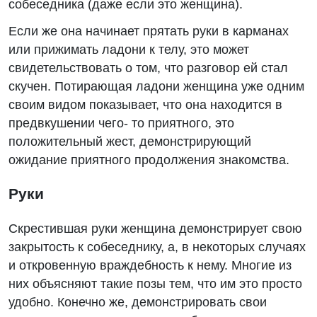
собеседника (даже если это женщина).
Если же она начинает прятать руки в карманах
или прижимать ладони к телу, это может
свидетельствовать о том, что разговор ей стал
скучен. Потирающая ладони женщина уже одним
своим видом показывает, что она находится в
предвкушении чего- то приятного, это
положительный жест, демонстрирующий
ожидание приятного продолжения знакомства.
Руки
Скрестившая руки женщина демонстрирует свою
закрытость к собеседнику, а, в некоторых случаях
и откровенную враждебность к нему. Многие из
них объясняют такие позы тем, что им это просто
удобно. Конечно же, демонстрировать свои