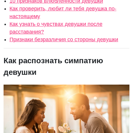
10 признаков влюблённости девушки
Как проверить, любит ли тебя девушка по-
настоящему
Как узнать о чувствах девушки после
расставания?
Признаки безразличия со стороны девушки
Как распознать симпатию
девушки