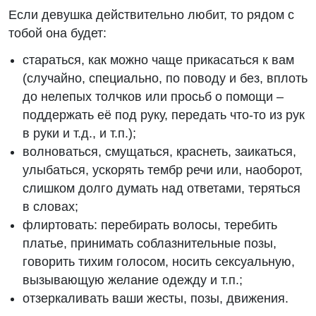
Если девушка действительно любит, то рядом с
тобой она будет:
стараться, как можно чаще прикасаться к вам
(случайно, специально, по поводу и без, вплоть
до нелепых толчков или просьб о помощи –
поддержать её под руку, передать что-то из рук
в руки и т.д., и т.п.);
волноваться, смущаться, краснеть, заикаться,
улыбаться, ускорять тембр речи или, наоборот,
слишком долго думать над ответами, теряться
в словах;
флиртовать: перебирать волосы, теребить
платье, принимать соблазнительные позы,
говорить тихим голосом, носить сексуальную,
вызывающую желание одежду и т.п.;
отзеркаливать ваши жесты, позы, движения.