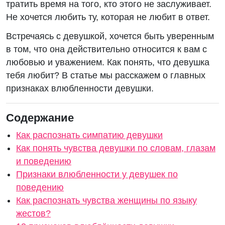
тратить время на того, кто этого не заслуживает.
Не хочется любить ту, которая не любит в ответ.
Встречаясь с девушкой, хочется быть уверенным
в том, что она действительно относится к вам с
любовью и уважением. Как понять, что девушка
тебя любит? В статье мы расскажем о главных
признаках влюбленности девушки.
Содержание
Как распознать симпатию девушки
Как понять чувства девушки по словам, глазам
и поведению
Признаки влюбленности у девушек по
поведению
Как распознать чувства женщины по языку
жестов?