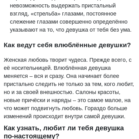
невозможность выдержать пристальный
взгляд, «стрельба» глазами, постоянное
слежение глазами совершенно определённо
указывают на то, что девушка от тебя без ума.
Как ведут себя влюблённые девушки?
Женская любовь творит чудеса. Прежде всего, с
её носительницей. Влюблённая девушка
меняется – вся и сразу. Она начинает более
пристально следить не только за тем, кого любит,
но и за своей внешностью. Салоны красоты,
новые причёски и наряды – это самое малое, на
что может подвигнуть любовь. Гораздо больше
изменений происходит внутри самой девушки.
Как узнать, любит ли тебя девушка
по-настоящему?