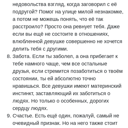
недовольства взгляд, когда заговорил с её
подругой? Помог на улице милой незнакомке,
а потом не можешь понять, что её так
расстроило? Просто она ревнует тебя. Даже
если вы ещё не состоите в отношениях,
влюбленной девушке совершенно не хочется
делить тебя с другими.
Забота. Если ты заболел, а она прибегает к
тебе намного чаще, чем все остальные
друзья, если стремится позаботиться о твоём
состоянии, ты ей абсолютно точно
нравишься. Все девушки имеют материнский
инстинкт, заставляющий их заботиться о
людях. Но только о особенных, дорогих
сердцу людях.
Счастье. Есть ещё один, пожалуй, самый не
очевидный признак. Но на него также стоит