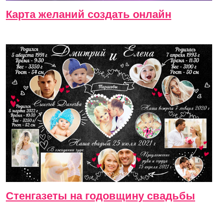
Карта желаний создать онлайн
Стенгазеты на годовщину свадьбы