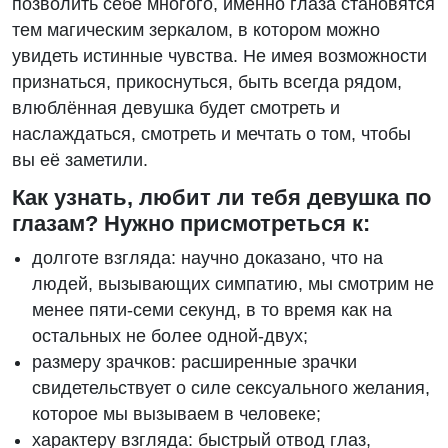
позволить себе многого, именно глаза становятся
тем магическим зеркалом, в котором можно
увидеть истинные чувства. Не имея возможности
признаться, прикоснуться, быть всегда рядом,
влюблённая девушка будет смотреть и
наслаждаться, смотреть и мечтать о том, чтобы
вы её заметили.
Как узнать, любит ли тебя девушка по
глазам? Нужно присмотреться к:
долготе взгляда: научно доказано, что на
людей, вызывающих симпатию, мы смотрим не
менее пяти-семи секунд, в то время как на
остальных не более одной-двух;
размеру зрачков: расширенные зрачки
свидетельствует о силе сексуального желания,
которое мы вызываем в человеке;
характеру взгляда: быстрый отвод глаз,