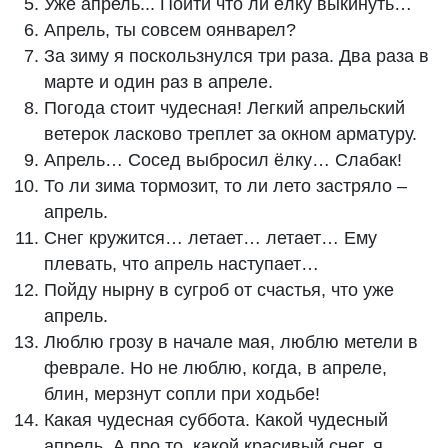
Уже апрель... Пойти что ли ёлку выкинуть…
Апрель, ты совсем оянварел?
За зиму я поскользнулся три раза. Два раза в
марте и один раз в апреле.
Погода стоит чудесная! Легкий апрельский
ветерок ласково треплет за окном арматуру.
Апрель… Сосед выбросил ёлку… Слабак!
То ли зима тормозит, то ли лето застряло –
апрель.
Снег кружится… летает… летает… Ему
плевать, что апрель наступает…
Пойду нырну в сугроб от счастья, что уже
апрель.
Люблю грозу в начале мая, люблю метели в
феврале. Но не люблю, когда, в апреле,
блин, мерзнут сопли при ходьбе!
Какая чудесная суббота. Какой чудесный
апрель. А про то, какой красивый снег, я