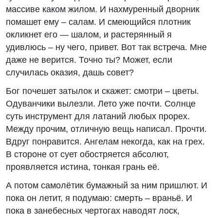
массиве каком жилом. И нахмуренный дворник
помашет ему – салам. И смеющийся плотник
окликнет его — шалом, и растерянный я
удивлюсь – ну чего, привет. Вот так встреча. Мне
даже не верится. Точно ты? Может, если
случилась оказия, дашь совет?
Бог почешет затылок и скажет: смотри – цветы.
Одуванчики вылезли. Лето уже почти. Солнце
суть инструмент для латаний любых прорех.
Между прочим, отличную вещь написал. Прочти.
Вдруг понравится. Ангелам некогда, как на грех.
В стороне от сует обостряется абсолют,
проявляется истина, тонкая грань её.
А потом самолётик бумажный за ним пришлют. И
пока он летит, я подумаю: смерть – враньë. И
пока в занебесных чертогах наводят лоск,