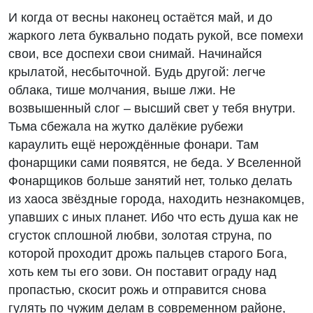
И когда от весны наконец остаётся май, и до
жаркого лета буквально подать рукой, все помехи
свои, все доспехи свои снимай. Начинайся
крылатой, несбыточной. Будь другой: легче
облака, тише молчания, выше лжи. Не
возвышенный слог – высший свет у тебя внутри.
Тьма сбежала на жутко далëкие рубежи
караулить ещё нерождëнные фонари. Там
фонарщики сами появятся, не беда. У Вселенной
Фонарщиков больше занятий нет, только делать
из хаоса звëздные города, находить незнакомцев,
упавших с иных планет. Ибо что есть душа как не
сгусток сплошной любви, золотая струна, по
которой проходит дрожь пальцев старого Бога,
хоть кем ты его зови. Он поставит ограду над
пропастью, скосит рожь и отправится снова
гулять по чужим делам в современном районе,