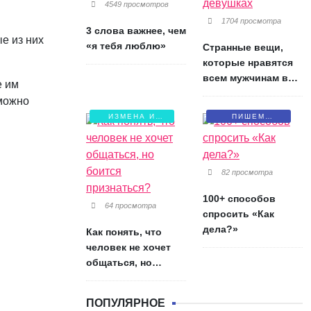
4549 просмотров
1704 просмотра
3 слова важнее, чем
е из них
«я тебя люблю»
Странные вещи,
которые нравятся
всем мужчинам в
е им
девушках
 можно
ИЗМЕНА И
ПИШЕМ
БОЛЬ
ПИСЬМА
82 просмотра
100+ способов
64 просмотра
спросить «Как
дела?»
Как понять, что
человек не хочет
общаться, но
боится признаться?
ПОПУЛЯРНОЕ