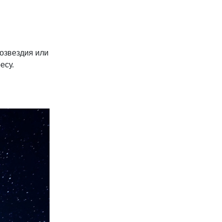
созвездия или
есу.