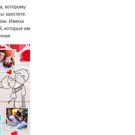
а, которому
вы захотите.
вою. Имена
й, которые им
нная.