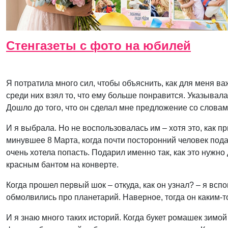
Стенгазеты с фото на юбилей
Я потратила много сил, чтобы объяснить, как для меня в
среди них взял то, что ему больше понравится. Указывал
Дошло до того, что он сделал мне предложение со словам
И я выбрала. Но не воспользовалась им – хотя это, как п
минувшее 8 Марта, когда почти посторонний человек подар
очень хотела попасть. Подарил именно так, как это нужно
красным бантом на конверте.
Когда прошел первый шок – откуда, как он узнал? – я всп
обмолвились про планетарий. Наверное, тогда он каким-то
И я знаю много таких историй. Когда букет ромашек зим