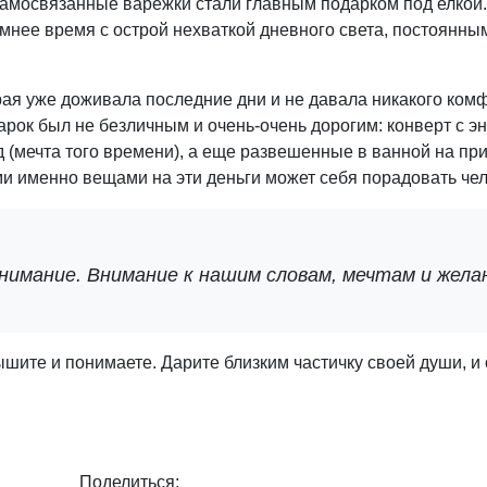
самосвязанные варежки стали главным подарком под елкой.
имнее время с острой нехваткой дневного света, постоянн
рая уже доживала последние дни и не давала никакого ком
арок был не безличным и очень-очень дорогим: конверт с э
д (мечта того времени), а еще развешенные в ванной на пр
ми именно вещами на эти деньги может себя порадовать чел
внимание. Внимание к нашим словам, мечтам и жела
шите и понимаете. Дарите близким частичку своей души, и 
Поделиться: