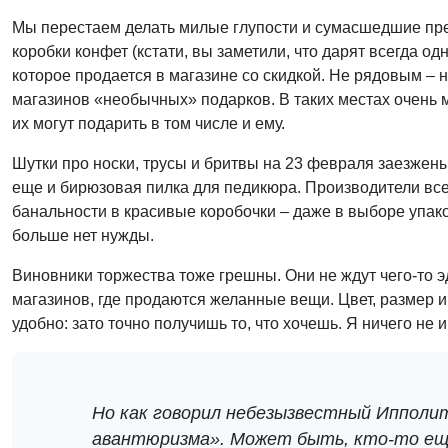
Мы перестаем делать милые глупости и сумасшедшие пре
коробки конфет (кстати, вы заметили, что дарят всегда о
которое продается в магазине со скидкой. Не рядовым – н
магазинов «необычных» подарков. В таких местах очень м
их могут подарить в том числе и ему.
Шутки про носки, трусы и бритвы на 23 февраля заезжены 
еще и бирюзовая пилка для педикюра. Производители всег
банальности в красивые коробочки – даже в выборе упак
больше нет нужды.
Виновники торжества тоже грешны. Они не ждут чего-то э
магазинов, где продаются желанные вещи. Цвет, размер и 
удобно: зато точно получишь то, что хочешь. Я ничего не 
Но как говорил небезызвестный Ипполит
авантюризма». Может быть, кто-то еще