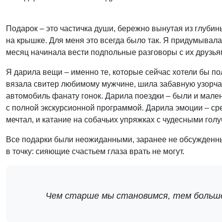
Подарок – это частичка души, бережно вынутая из глубин
на крышке. Для меня это всегда было так. Я придумывал
месяц начинала вести подпольные разговоры с их друзья
Я дарила вещи – именно те, которые сейчас хотели бы по
вязала свитер любимому мужчине, шила забавную узорча
автомобиль фанату гонок. Дарила поездки – были и мален
с полной экскурсионной программой. Дарила эмоции – сре
мечтал, и катание на собачьих упряжках с чудесными гол
Все подарки были неожиданными, заранее не обсужденны
в точку: сияющие счастьем глаза врать не могут.
Чем старше мы становимся, тем больше