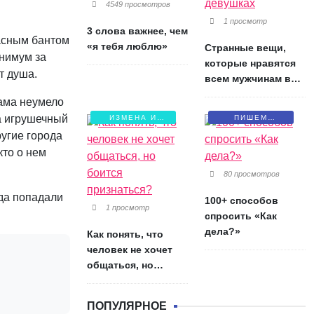
4549 просмотров
1 просмотр
3 слова важнее, чем
расным бантом
«я тебя люблю»
Странные вещи,
инимум за
которые нравятся
т душа.
всем мужчинам в
девушках
сама неумело
а игрушечный
ИЗМЕНА И
ПИШЕМ
БОЛЬ
ПИСЬМА
ругие города
кто о нем
80 просмотров
да попадали
100+ способов
1 просмотр
спросить «Как
дела?»
Как понять, что
человек не хочет
общаться, но
боится признаться?
ПОПУЛЯРНОЕ