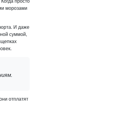
 Когда просто
ыми морозами
форта. И даже
нной суммой,
ищепках
овек.
ниям.
они отплатят