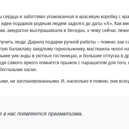
ы сердца и заботливо упакованная в красивую коробку с к
а идеи подарков родным людям задолго до даты «Х». Как м
ми, аккуратно выспрашивала в беседах, к чему сейчас лежи
лучить люди. Дарила подарки ручной работы – помню, как 
тую балаклаву заядлому горнолыжнику, мастерила чехол н
ькие уик-энды в уютных гостиницах, и большие отпуска в д
ди самого яркого помнится прыжок с парашютом для того, 
убоглазыми хаски.
ми, не запланированными. И, насколько я помню, они всег
 в нас появляется прагматизма.