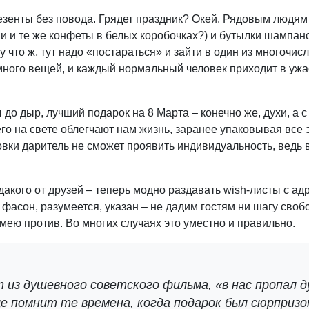
зенты без повода. Грядет праздник? Окей. Рядовым людям
дни и те же конфеты в белых коробочках?) и бутылки шампанс
у что ж, тут надо «постараться» и зайти в один из многочи
ного вещей, и каждый нормальный человек приходит в ужас 
до дыр, лучший подарок на 8 Марта – конечно же, духи, а с 
о на свете облегчают нам жизнь, заранее упаковывая все 
овки даритель не сможет проявить индивидуальность, ведь 
дакого от друзей – теперь модно раздавать wish-листы с а
фасон, разумеется, указан – не дадим гостям ни шагу свобо
имею против. Во многих случаях это уместно и правильно.
 из душевного советского фильма, «в нас пропал д
 помнит те времена, когда подарок был сюрпризо