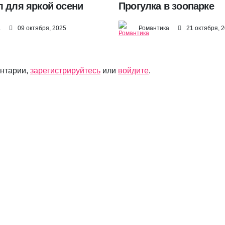
л для яркой осени
Прогулка в зоопарке
а
09 октября, 2025
Романтика
21 октября, 
ентарии,
зарегистрируйтесь
или
войдите
.