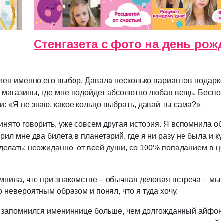
Стенгазета с фото на день рож
ажен именно его выбор. Давала несколько вариантов подарк
а магазины, где мне подойдет абсолютно любая вещь. Беспо
и: «Я не знаю, какое кольцо выбрать, давай ты сама?»
ринято говорить, уже совсем другая история. Я вспомнила о
ил мне два билета в планетарий, где я ни разу не была и к
 делать: неожиданно, от всей души, со 100% попаданием в ц
омнила, что при знакомстве – обычная деловая встреча – м
 невероятным образом и понял, что я туда хочу.
ой запомнился имениннице больше, чем долгожданный айфон