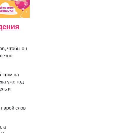
дения
ов, чтобы он
лезно.
б этом на
уда уже год
ель и
ы парой слов
, а