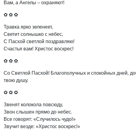
Вам, а Ангелы – охраняют!
✿ ✿ ✿
Травка ярко зеленеет,
Светит солнышко с небес,
С Пасхой светлой поздравляю!
Счастья вам! Христос воскрес!
✿ ✿ ✿
Со Светлой Пасхой! Благополучных и спокойных дней, доб
твою душу.
✿ ✿ ✿
Звенят колокола повсюду,
Звон слышен прямо до небес.
Все говорят: «Случилось чудо!»
Звучит везде: «Христос воскрес!»