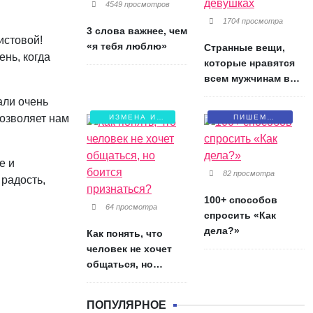
4549 просмотров
1704 просмотра
3 слова важнее, чем
истовой!
«я тебя люблю»
Странные вещи,
ень, когда
которые нравятся
всем мужчинам в
девушках
али очень
позволяет нам
ИЗМЕНА И
ПИШЕМ
БОЛЬ
ПИСЬМА
е и
82 просмотра
 радость,
100+ способов
64 просмотра
спросить «Как
дела?»
Как понять, что
человек не хочет
общаться, но
боится признаться?
ПОПУЛЯРНОЕ