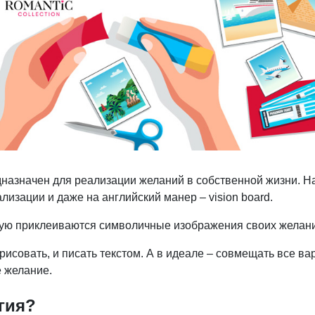
дназначен для реализации желаний в собственной жизни. Н
лизации и даже на английский манер – vision board.
орую приклеиваются символичные изображения своих желан
исовать, и писать текстом. А в идеале – совмещать все ва
ё желание.
гия?