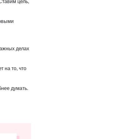
Ставим цель,
товыми
важных делах
 на то, что
бнее думать.