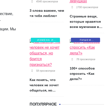
4546 просмотров
1700 просмотров
3 слова важнее, чем
ествие,
«я тебя люблю»
Странные вещи,
.
которые нравятся
всем мужчинам в
зации. Мы
девушках
ИЗМЕНА И
ПИШЕМ
БОЛЬ
ПИСЬМА
78 просмотров
100+ способов
58 просмотров
спросить «Как
дела?»
Как понять, что
человек не хочет
общаться, но
боится признаться?
ПОПУЛЯРНОЕ