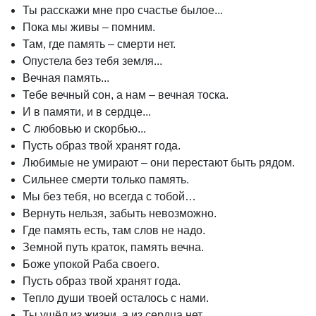
Ты расскажи мне про счастье былое...
Пока мы живы – помним.
Там, где память – смерти нет.
Опустела без тебя земля...
Вечная память...
Тебе вечный сон, а нам – вечная тоска.
И в памяти, и в сердце...
С любовью и скорбью...
Пусть образ твой хранят года.
Любимые не умирают – они перестают быть рядом.
Сильнее смерти только память.
Мы без тебя, но всегда с тобой…
Вернуть нельзя, забыть невозможно.
Где память есть, там слов не надо.
Земной путь краток, память вечна.
Боже упокой Раба своего.
Пусть образ твой хранят года.
Тепло души твоей осталось с нами.
Ты ушёл из жизни, а из сердца нет.