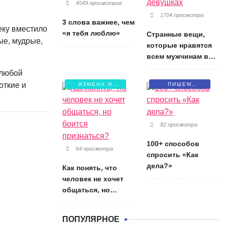
4549 просмотров
1704 просмотра
3 слова важнее, чем
еку вместило
«я тебя люблю»
Странные вещи,
ые, мудрые,
которые нравятся
всем мужчинам в
девушках
 любой
откие и
ИЗМЕНА И
ПИШЕМ
БОЛЬ
ПИСЬМА
82 просмотра
100+ способов
64 просмотра
спросить «Как
дела?»
Как понять, что
человек не хочет
общаться, но
боится признаться?
ПОПУЛЯРНОЕ