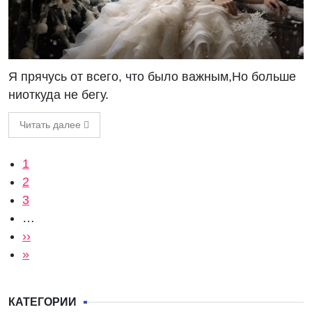
Я прячусь от всего, что было важным,Но больше
ниоткуда не бегу.
Читать далее
Нумерация страниц
Текущая страница
1
Страница
2
Страница
3
…
Следующая страница
››
Последняя страница
»
КАТЕГОРИИ