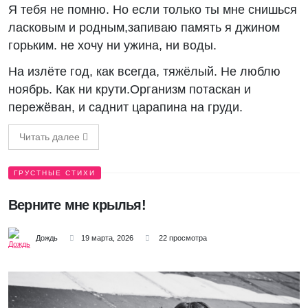
Я тебя не помню. Но если только ты мне снишься
ласковым и родным,запиваю память я джином
горьким. не хочу ни ужина, ни воды.
На излёте год, как всегда, тяжёлый. Не люблю
ноябрь. Как ни крути.Организм потаскан и
пережёван, и саднит царапина на груди.
Читать далее
ГРУСТНЫЕ СТИХИ
Верните мне крылья!
Дождь
19 марта, 2026
22 просмотра