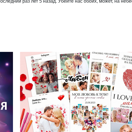
последний раз лет 5 назад. Убейте нас обоих
,
может
,
на небе