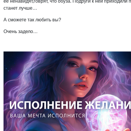
ее ненавидят
,
говрят
,
что обуза. Подруги к ней приходили 
станет лучше…
А сможете так любить вы?
Очень задело…