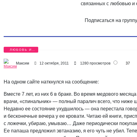
связанных с любовью и
Подписаться на групп
ЛЮБОВЬ И
БОЛЬ
Максим
12 октября, 2011
1280 просмотров
37
На одном сайте наткнулся на сообщение:
Вместе 7 лет
,
из них 6 в браке. Во время медового месяц
врачи
,
«спинальник» — полный паралич всего
,
что ниже ш
Недавно ее состояние ухудшилось — она перестала гово
и бесконечные вечера у ее кровати. Читаю ей книги
,
присп
с ложечки
,
убираю
,
умываю… Даже периодически покупаю е
Ее папаша предложил эвтаназию
,
я его чуть не убил. Те