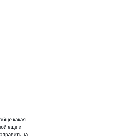
ообще какая
ной еще и
направить на