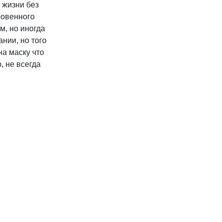
 жизни без
ровенного
м, но иногда
ании, но того
на маску что
, не всегда