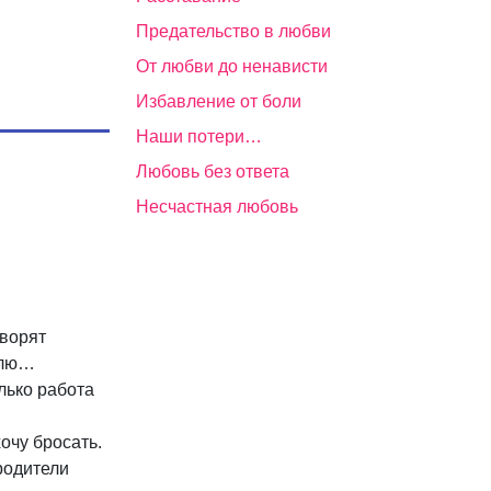
Предательство в любви
От любви до ненависти
Избавление от боли
Наши потери…
Любовь без ответа
Несчастная любовь
оворят
лю
…
лько работа
очу бросать.
родители