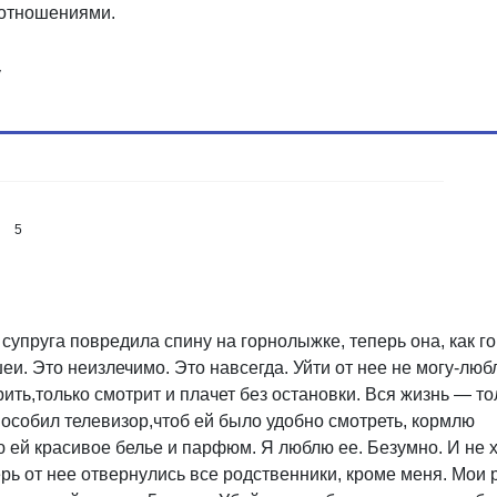
 отношениями.
у
5
а супруга повредила спину на горнолыжке
,
теперь она
,
как г
еи. Это неизлечимо. Это навсегда. Уйти от нее не
могу-люб
рить
,
только смотрит и плачет без остановки. Вся жизнь — то
особил телевизор
,
чтоб ей было удобно смотреть
,
кормлю
й красивое белье и парфюм. Я люблю ее. Безумно. И не х
перь от нее отвернулись все родственники
,
кроме меня. Мои 