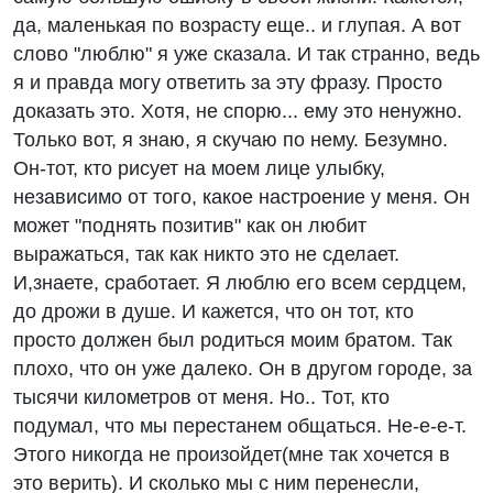
да, маленькая по возрасту еще.. и глупая. А вот
слово "люблю" я уже сказала. И так странно, ведь
я и правда могу ответить за эту фразу. Просто
доказать это. Хотя, не спорю... ему это ненужно.
Только вот, я знаю, я скучаю по нему. Безумно.
Он-тот, кто рисует на моем лице улыбку,
независимо от того, какое настроение у меня. Он
может "поднять позитив" как он любит
выражаться, так как никто это не сделает.
И,знаете, сработает. Я люблю его всем сердцем,
до дрожи в душе. И кажется, что он тот, кто
просто должен был родиться моим братом. Так
плохо, что он уже далеко. Он в другом городе, за
тысячи километров от меня. Но.. Тот, кто
подумал, что мы перестанем общаться. Не-е-е-т.
Этого никогда не произойдет(мне так хочется в
это верить). И сколько мы с ним перенесли,