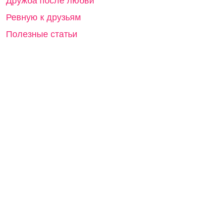
Дружба после любви
Ревную к друзьям
Полезные статьи