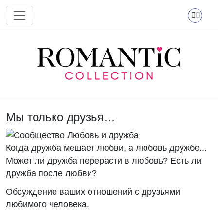
Перейти к основному содержанию
Мы только друзья…
Когда дружба мешает любви, а любовь дружбе...
Может ли дружба перерасти в любовь? Есть ли
дружба после любви?
Обсуждение ваших отношений с друзьями
любимого человека.