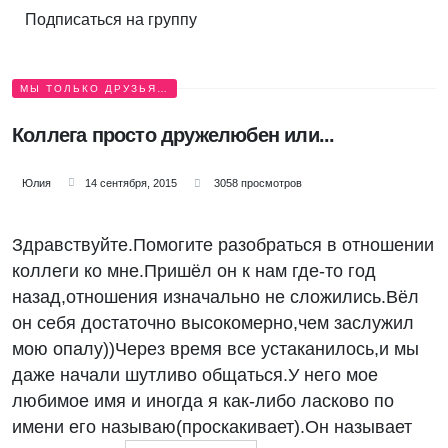
Подписаться на группу
МЫ ТОЛЬКО ДРУЗЬЯ…
Коллега просто дружелюбен или...
Юлия
14 сентября, 2015
3058 просмотров
Здравствуйте.Помогите разобраться в отношении
коллеги ко мне.Пришёл он к нам где-то год
назад,отношения изначально не сложились.Вёл
он себя достаточно высокомерно,чем заслужил
мою опалу))Через время все устаканилось,и мы
даже начали шутливо общаться.У него мое
любимое имя и иногда я как-либо ласково по
имени его называю(проскакивает).Он называет