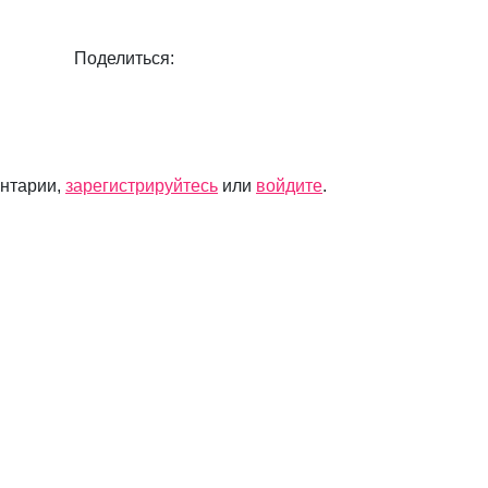
Поделиться:
ентарии,
зарегистрируйтесь
или
войдите
.