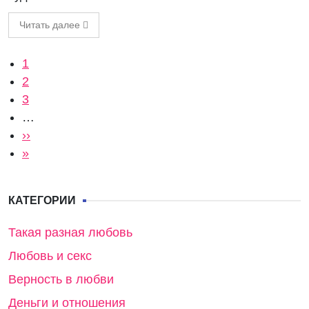
Читать далее
Нумерация страниц
Текущая страница
1
Страница
2
Страница
3
…
Следующая страница
››
Последняя страница
»
КАТЕГОРИИ
Такая разная любовь
Любовь и секс
Верность в любви
Деньги и отношения