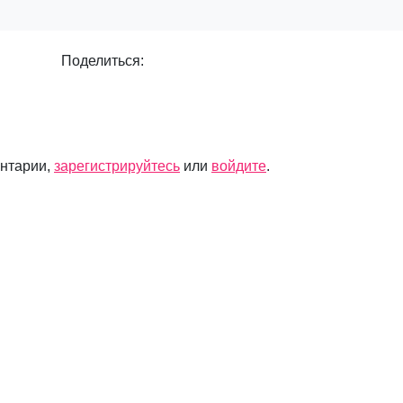
Поделиться:
ентарии,
зарегистрируйтесь
или
войдите
.