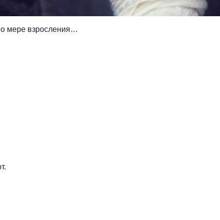
 по мере взросления…
т.