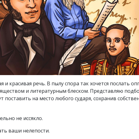
я и красивая речь. В пылу спора так хочется послать о
 изяществом и литературным блеском. Представляю подб
ут поставить на место любого сударя, сохранив собстве
ельно не иссякло.
ать ваши нелепости.