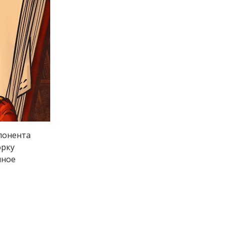
ппонента
орку
нное