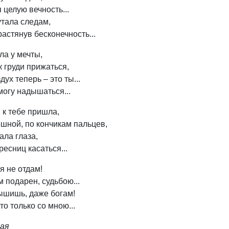
 целую вечность...
утала следам,
астянув бесконечность...
ла у мечты,
 груди прижаться,
ух теперь – это ты...
могу надышаться...
 к тебе пришла,
шной, по кончикам пальцев,
ала глаза,
ресниц касаться...
я не отдам!
 подарен, судьбою...
ышишь, даже богам!
то только со мною...
кая