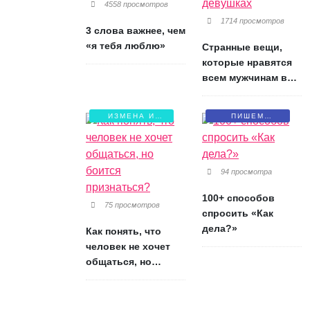
4558 просмотров
1714 просмотров
3 слова важнее, чем
«я тебя люблю»
Странные вещи,
которые нравятся
всем мужчинам в
девушках
ИЗМЕНА И
ПИШЕМ
БОЛЬ
ПИСЬМА
94 просмотра
100+ способов
75 просмотров
спросить «Как
дела?»
Как понять, что
человек не хочет
общаться, но
боится признаться?