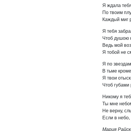
Я ждала тебя
По твоим пл
Каждый миг р
Я тебя забра
Чтоб душою к
Ведь мой возд
Я тобой не с
Я по звездам
В тьме кроме
Я твои отыск
Чтоб губами 
Никому я теб
Ты мне небом
Не верну, сл
Если в небо, 
Мария Райс