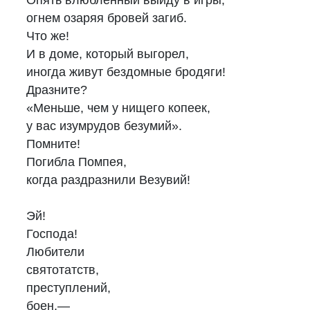
Опять влюбленный выйду в игры,
огнем озаряя бровей загиб.
Что же!
И в доме, который выгорел,
иногда живут бездомные бродяги!
Дразните?
«Меньше, чем у нищего копеек,
у вас изумрудов безумий».
Помните!
Погибла Помпея,
когда раздразнили Везувий!
Эй!
Господа!
Любители
святотатств,
преступлений,
боен,—