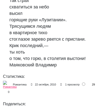
Так страх
схватиться за небо
высил
горящие руки «Лузитании».
Трясущимся людям
в квартирное тихо
стоглазое зарево рвется с пристани.
Крик последний,—
ты хоть
о том, что горю, в столетия выстони!
Маяковский Владимир
Статистика:
29
Романтика
22 октября, 2010
1 просмотр
0
Поделиться: