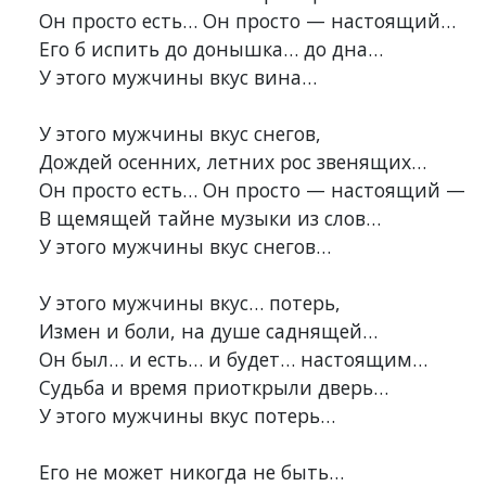
Он просто есть… Он просто — настоящий…

Его б испить до донышка… до дна…

У этого мужчины вкус вина…

У этого мужчины вкус снегов,

Дождей осенних, летних рос звенящих…

Он просто есть… Он просто — настоящий —

В щемящей тайне музыки из слов…

У этого мужчины вкус снегов…

У этого мужчины вкус… потерь,

Измен и боли, на душе саднящей…

Он был… и есть… и будет… настоящим…

Судьба и время приоткрыли дверь…

У этого мужчины вкус потерь…

Его не может никогда не быть…
