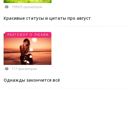
13700 просмотров
Стихи про август
СТАТУСЫ И ЦИТАТЫ
199505 просмотров
Красивые статусы и цитаты про август
РАЗГОВОР О ЛЮБВИ