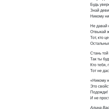
Будь увере
Знай деви
Никому ни
Не давай 
Отвыкай ж
Тот, кто ц
Остальным
Стань той
Так ты бу
Кто тебя, 
Тот не дас
«Никому н
Это свойс
Подожди! 
И не прос
Алина Ва