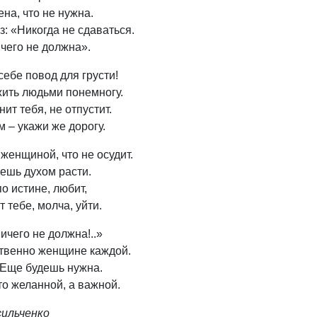
на, что не нужна.
з: «Никогда не сдаваться.
чего не должна».
себе повод для грусти!
ить людьми понемногу.
енит тебя, не отпустит.
 – укажи же дорогу.
 женщиной, что не осудит.
дешь духом расти.
по истине, любит,
т тебе, молча, уйти.
ичего не должна!..»
твенно женщине каждой.
Еще будешь нужна.
то желанной, а важной.
сильченко