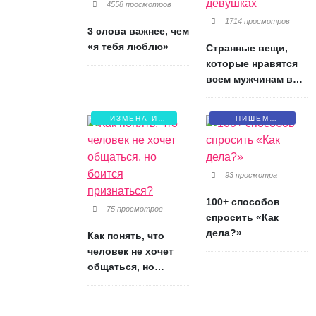
4558 просмотров
1714 просмотров
3 слова важнее, чем
«я тебя люблю»
Странные вещи,
которые нравятся
всем мужчинам в
девушках
ИЗМЕНА И
ПИШЕМ
БОЛЬ
ПИСЬМА
93 просмотра
100+ способов
75 просмотров
спросить «Как
дела?»
Как понять, что
человек не хочет
общаться, но
боится признаться?