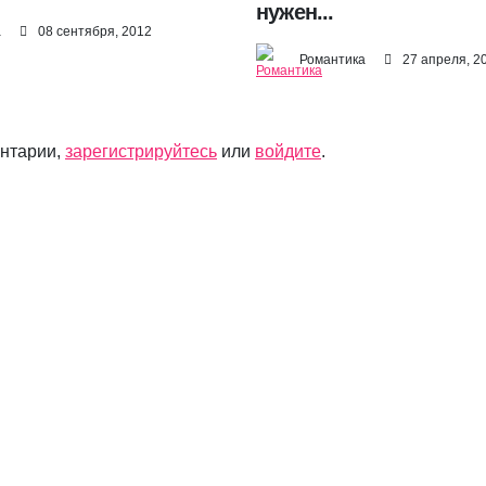
нужен...
а
08 сентября, 2012
Романтика
27 апреля, 2
ентарии,
зарегистрируйтесь
или
войдите
.