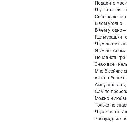
Подарите маску
Я устала клясть
Соблюдаю черт
В чем угодно – 
В чем угодно – 
Где мурашки ток
Я умею жить на
Я умею. Аномал
Ненависть гран
Знаю все «нель
Мне б сейчас с
«Что тебе не н
Ампутировать, з
Сам-то пробова
Можно и любви 
Только не снару
Я уже не та. И
Заблуждайся «в