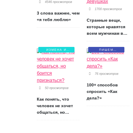
4546 просмотров
1700 просмотров
3 слова важнее, чем
«я тебя люблю»
Странные вещи,
которые нравятся
всем мужчинам в
девушках
ИЗМЕНА И
ПИШЕМ
БОЛЬ
ПИСЬМА
76 просмотров
100+ способов
50 просмотров
спросить «Как
дела?»
Как понять, что
человек не хочет
общаться, но
боится признаться?