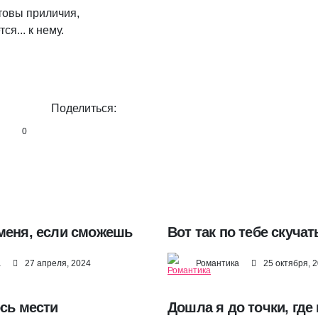
овы приличия,

ся... к нему.

Поделиться:
0
меня, если сможешь
Вот так по тебе скучать
а
27 апреля, 2024
Романтика
25 октября, 
ось мести
Дошла я до точки, где