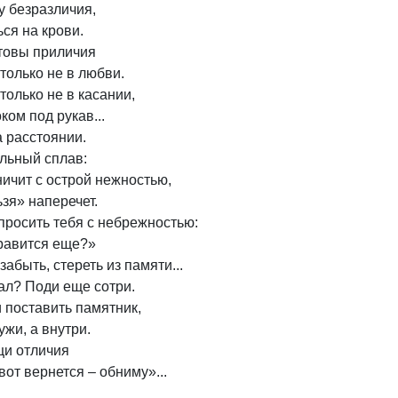
 безразличия, 

ся на крови. 

овы приличия 

только не в любви. 

только не в касании, 

ом под рукав...

 расстоянии. 

ьный сплав:

ичит с острой нежностью, 

зя» наперечет.

просить тебя с небрежностью: 

равится еще?»

абыть, стереть из памяти... 

л? Поди еще сотри.

поставить памятник, 

жи, а внутри.

щи отличия

от вернется – обниму»...
