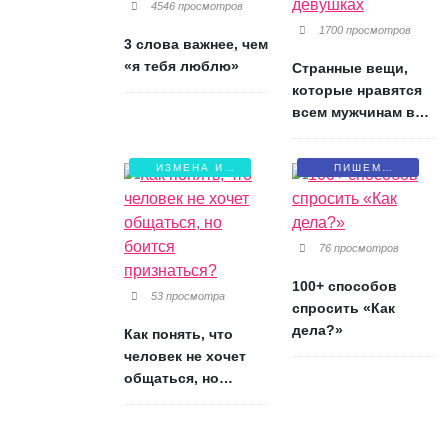
4546 просмотров
1700 просмотров
3 слова важнее, чем
«я тебя люблю»
Странные вещи,
которые нравятся
всем мужчинам в
девушках
ИЗМЕНА И
ПИШЕМ
БОЛЬ
ПИСЬМА
76 просмотров
100+ способов
53 просмотра
спросить «Как
дела?»
Как понять, что
человек не хочет
общаться, но
боится признаться?