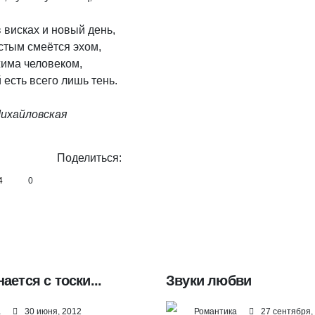
 висках и новый день,

стым смеётся эхом,

има человеком,

есть всего лишь тень.

ихайловская
Поделиться:
4
0
ается с тоски...
Звуки любви
а
30 июня, 2012
Романтика
27 сентября,