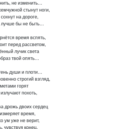
нить, не изменить…

жемчужной стынут ноги,

сохнут на дороге,

 лучше бы не быть…

рнётся время вспять,

оит перед рассветом,

ённый лучик света

образ твой опять…

тень души и плоти…

овенно строгий взгляд,

метами горят

излучают похоть,

ва дрожь двоих сердец

измеряет время,

о ум уже не верит,

, чувствуя конец,
