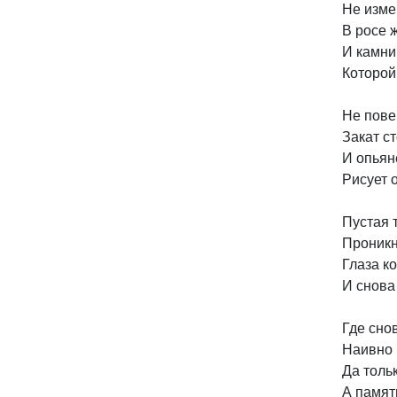
Не изме
В росе 
И камни 
Которой
Не пове
Закат ст
И опьян
Рисует 
Пустая 
Проникн
Глаза ко
И снова 
Где сно
Наивно 
Да тольк
А память